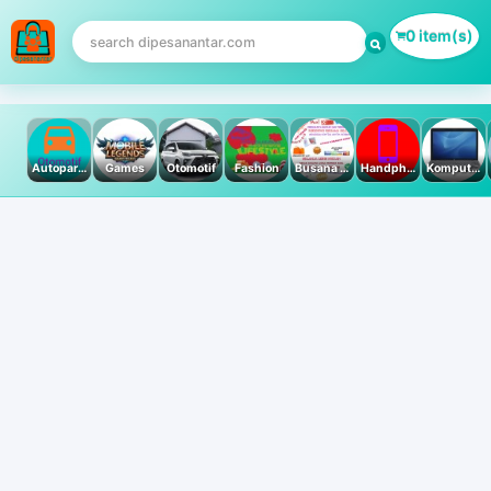
0 item(s)
Autoparts
Games
Otomotif
Fashion
Busana Muslim
Handphone & Tablet
Komputer PC & Laptop