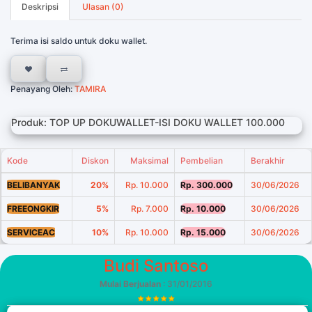
Deskripsi
Ulasan (0)
Terima isi saldo untuk doku wallet.
Penayang Oleh:
TAMIRA
Produk: TOP UP DOKUWALLET-ISI DOKU WALLET 100.000
Kode
Diskon
Maksimal
Pembelian
Berakhir
BELIBANYAK
20%
Rp. 10.000
Rp. 300.000
30/06/2026
FREEONGKIR
5%
Rp. 7.000
Rp. 10.000
30/06/2026
SERVICEAC
10%
Rp. 10.000
Rp. 15.000
30/06/2026
Budi Santoso
Mulai Berjualan
: 31/01/2016