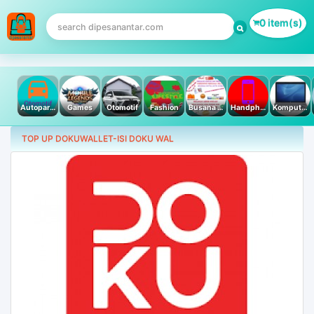
0 item(s)
Autoparts
Games
Otomotif
Fashion
Busana Muslim
Handphone & Tablet
Komputer PC & Laptop
TOP UP DOKUWALLET-ISI DOKU WAL