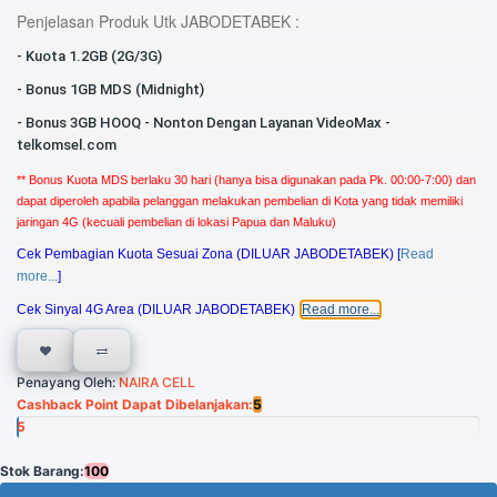
Penjelasan Produk Utk JABODETABEK :
- Kuota 1.2GB (2G/3G)
-
Bonus 1GB
MDS (Midnight)
-
Bonus 3GB HOOQ - Nonton Dengan Layanan VideoMax -
telkomsel.com
** Bonus Kuota MDS berlaku 30 hari (hanya bisa digunakan pada Pk. 00:00-7:00) dan
dapat diperoleh apabila pelanggan melakukan pembelian di Kota yang tidak memiliki
jaringan 4G (kecuali pembelian di lokasi Papua dan Maluku)
Cek Pembagian Kuota Sesuai Zona (DILUAR JABODETABEK) [
Read
more...
]
Cek Sinyal 4G Area (DILUAR JABODETABEK) [
Read more...
]
Penayang Oleh:
NAIRA CELL
Cashback Point Dapat Dibelanjakan:
5
5
Poin
Stok Barang:
100