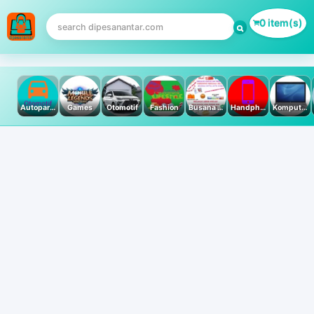
0 item(s)
Autoparts
Games
Otomotif
Fashion
Busana Muslim
Handphone & Tablet
Komputer PC & Laptop