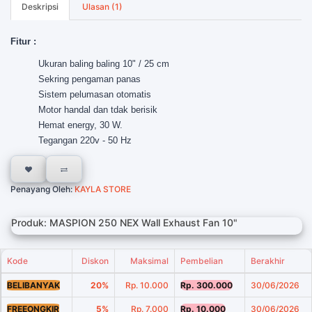
Deskripsi
Ulasan (1)
Fitur :
Ukuran baling baling 10" / 25 cm
Sekring pengaman panas
Sistem pelumasan otomatis
Motor handal dan tdak berisik
Hemat energy, 30 W.
Tegangan 220v - 50 Hz
Penayang Oleh:
KAYLA STORE
Produk: MASPION 250 NEX Wall Exhaust Fan 10"
Kode
Diskon
Maksimal
Pembelian
Berakhir
BELIBANYAK
20%
Rp. 10.000
Rp. 300.000
30/06/2026
FREEONGKIR
5%
Rp. 7.000
Rp. 10.000
30/06/2026