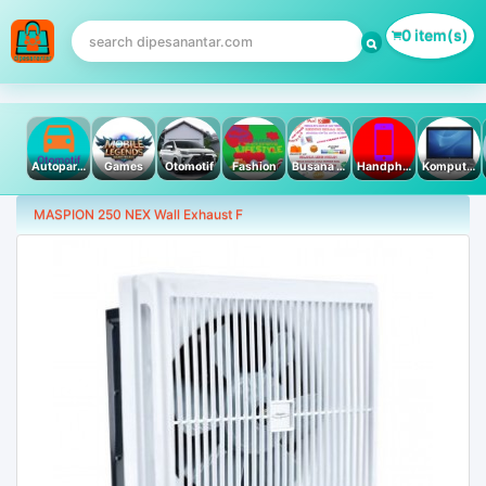
0 item(s)
Autoparts
Games
Otomotif
Fashion
Busana Muslim
Handphone & Tablet
Komputer PC & Laptop
MASPION 250 NEX Wall Exhaust F