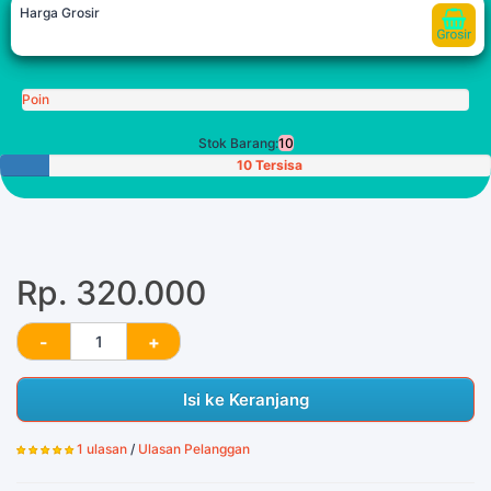
Harga Grosir
Poin
Stok Barang:
10
10 Tersisa
Rp. 320.000
Isi ke Keranjang
1 ulasan
/
Ulasan Pelanggan