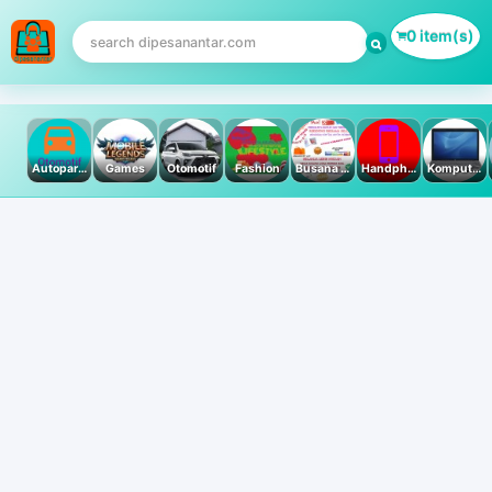
0 item(s)
Autoparts
Games
Otomotif
Fashion
Busana Muslim
Handphone & Tablet
Komputer PC & Laptop