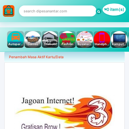
0 item(s)
Autoparts
Games
Otomotif
Fashion
Busana Muslim
Handphone & Tablet
Komputer PC & Laptop
Penambah Masa Aktif Kartu/Data