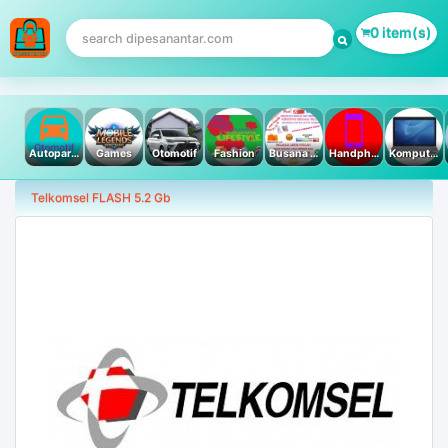
0 item(s)
Autoparts
Games
Otomotif
Fashion
Busana Muslim
Handphone & Tablet
Komputer PC & Laptop
Telkomsel FLASH 5.2 Gb