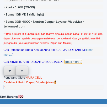
- Kuota 1.2GB (2G/3G)
-
Bonus 1GB
MDS (Midnight)
-
Bonus 3GB HOOQ - Nonton Dengan Layanan VideoMax -
telkomsel.com
** Bonus Kuota MDS berlaku 30 hari (hanya bisa digunakan pada Pk. 00:00-7:00) dan
dapat diperoleh apabila pelanggan melakukan pembelian di Kota yang tidak memiliki
jaringan 4G (kecuali pembelian di lokasi Papua dan Maluku)
Cek Pembagian Kuota Sesuai Zona (DILUAR JABODETABEK) [
Read
more...
]
Cek Sinyal 4G Area (DILUAR JABODETABEK) [
Read more...
]
Penayang Oleh:
NAIRA CELL
Cashback Point Dapat Dibelanjakan:
5
5
Poin
Stok Barang:
100
100 Tersisa