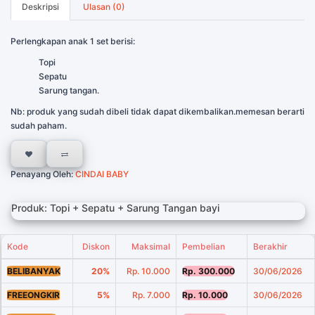
Deskripsi
Ulasan (0)
Perlengkapan anak 1 set berisi:
Topi
Sepatu
Sarung tangan.
Nb: produk yang sudah dibeli tidak dapat dikembalikan.memesan berarti
sudah paham.
Penayang Oleh:
CINDAI BABY
Produk: Topi + Sepatu + Sarung Tangan bayi
Kode
Diskon
Maksimal
Pembelian
Berakhir
BELIBANYAK
20%
Rp. 10.000
Rp. 300.000
30/06/2026
FREEONGKIR
5%
Rp. 7.000
Rp. 10.000
30/06/2026