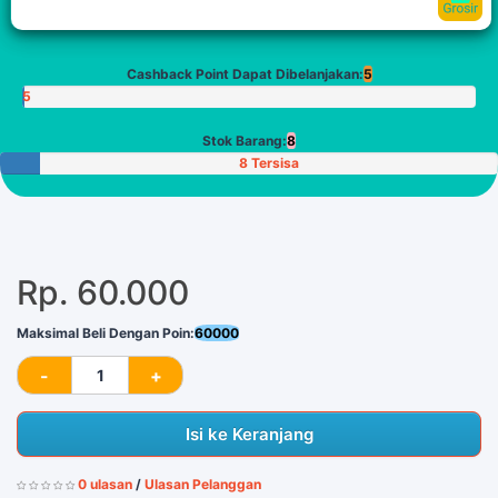
Cashback Point Dapat Dibelanjakan:
5
5
Poin
Stok Barang:
8
8 Tersisa
Rp. 60.000
Maksimal Beli Dengan Poin:
60000
Isi ke Keranjang
0 ulasan
/
Ulasan Pelanggan