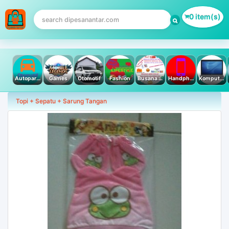
0 item(s)
Autoparts
Games
Otomotif
Fashion
Busana Muslim
Handphone & Tablet
Komputer PC & Laptop
Topi + Sepatu + Sarung Tangan