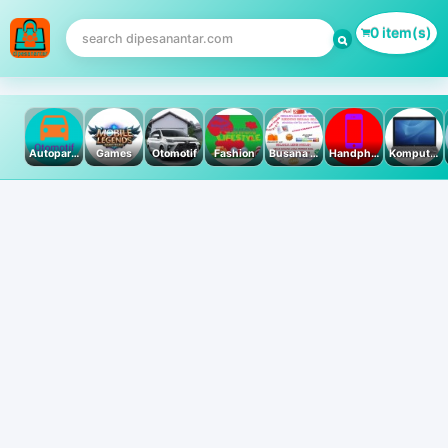
0 item(s)
Autoparts
Games
Otomotif
Fashion
Busana Muslim
Handphone & Tablet
Komputer PC & Laptop