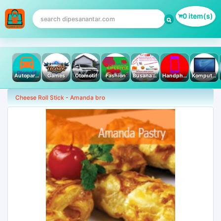
0 item(s)
Autoparts
Games
Otomotif
Fashion
Busana Muslim
Handphone & Tablet
Komputer PC & Laptop
Cheese Roll Stick - Amanda bro