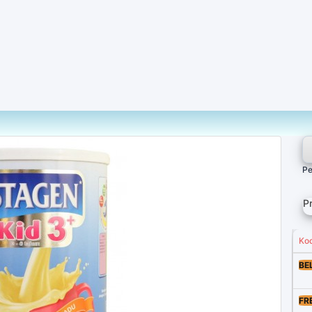
Pe
P
Ko
BE
FR