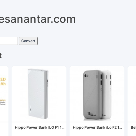
pesanantar.com
Convert
t
Hippo Power Bank ILO F1 1...
Hippo Power Bank iLo F2 1...
Be