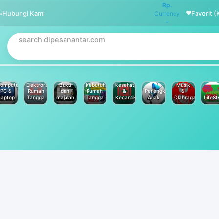
Rp.
Hubungi Kami
Favorit (
Currency
omputer
Elektronik
Buku
Kebutuhan
kesehatan
Musik
PC &
Rumah
dan
Rumah
&
Perlengkapan
&
Laptop
Tangga
majalah
Tangga
Kecantikan
Anak
Olahraga
LifeSt