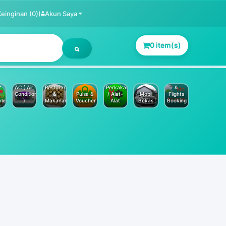
Keinginan (0))
Akun Saya
0 item(s)
Jasa
Service
Hotels
AC ( Air
Restoran
Perkakas
&
Conditioner
&
Pulsa &
/ Alat-
Mobil
Flights
yle
)
Makanan
Voucher
Alat
Bekas
Booking