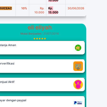
10.000
RVICEAC
10%
Rp.
Rp.
30/06/2026
10.000
15.000
eli eliyah
Mulai Berjualan
: 21/07/2016
elanja Aman
rverifikasi
njual Aktif
ayar dengan paypal