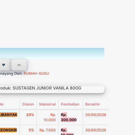
nayang Oleh:
RUMAH-SUSU
roduk: SUSTAGEN JUNIOR VANILA 800G
de
Diskon
Maksimal
Pembelian
Berakhir
LIBANYAK
20%
Rp.
Rp.
30/06/2026
10.000
300.000
EEONGKIR
5%
Rp. 7.000
Rp.
30/06/2026