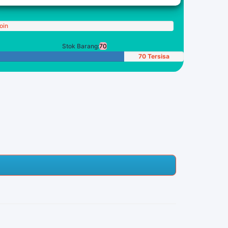
oin
Stok Barang:
70
70 Tersisa