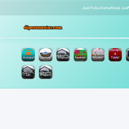
Jual Pulsa Kamu
Mulai Jual
Handphone
K
Busana
&
Autoparts
Games
Otomotif
Fashion
Muslim
Tablet
Rental
Car
Properti