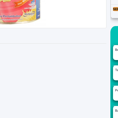
SE
B
Te
Pe
B