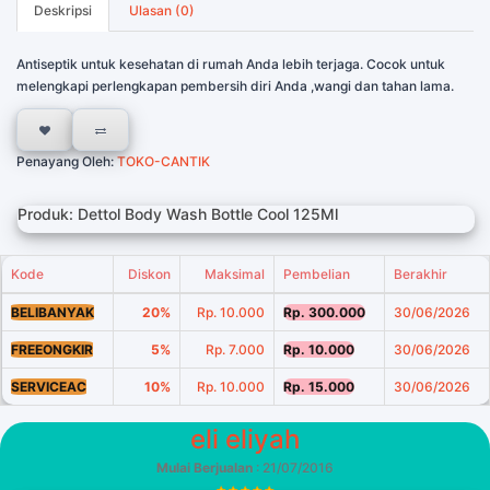
Deskripsi
Ulasan (0)
Antiseptik untuk kesehatan di rumah Anda lebih terjaga. Cocok untuk
melengkapi perlengkapan pembersih diri Anda ,wangi dan tahan lama.
Penayang Oleh:
TOKO-CANTIK
Produk: Dettol Body Wash Bottle Cool 125Ml
Kode
Diskon
Maksimal
Pembelian
Berakhir
BELIBANYAK
20%
Rp. 10.000
Rp. 300.000
30/06/2026
FREEONGKIR
5%
Rp. 7.000
Rp. 10.000
30/06/2026
SERVICEAC
10%
Rp. 10.000
Rp. 15.000
30/06/2026
eli eliyah
Mulai Berjualan
: 21/07/2016