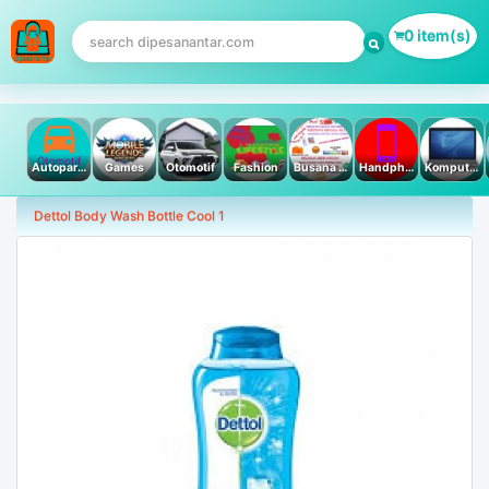
0 item(s)
Autoparts
Games
Otomotif
Fashion
Busana Muslim
Handphone & Tablet
Komputer PC & Laptop
Dettol Body Wash Bottle Cool 1