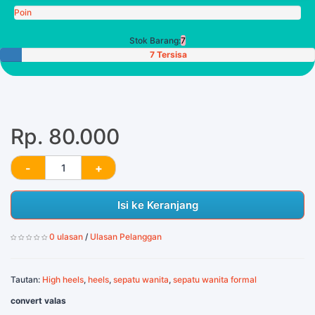
Poin
Stok Barang:
7
7 Tersisa
Rp. 80.000
Isi ke Keranjang
0 ulasan
/
Ulasan Pelanggan
Tautan:
High heels
,
heels
,
sepatu wanita
,
sepatu wanita formal
convert valas