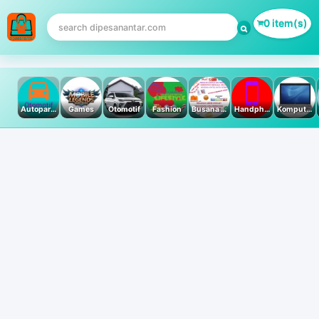
0 item(s)
Autoparts
Games
Otomotif
Fashion
Busana Muslim
Handphone & Tablet
Komputer PC & Laptop