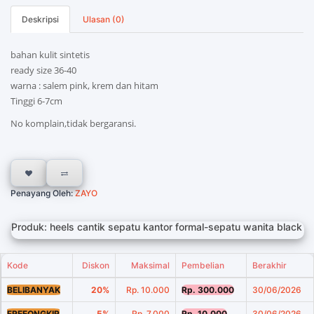
Deskripsi
Ulasan (0)
bahan kulit sintetis
ready size 36-40
warna : salem pink, krem dan hitam
Tinggi 6-7cm
No komplain,tidak bergaransi.
Penayang Oleh:
ZAYO
Produk: heels cantik sepatu kantor formal-sepatu wanita black
Kode
Diskon
Maksimal
Pembelian
Berakhir
BELIBANYAK
20%
Rp. 10.000
Rp. 300.000
30/06/2026
FREEONGKIR
5%
Rp. 7.000
Rp. 10.000
30/06/2026