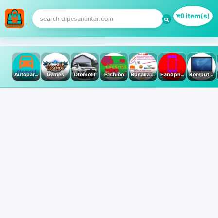
0 item(s)
Autoparts
Games
Otomotif
Fashion
Busana Muslim
Handphone & Tablet
Komputer PC & Laptop