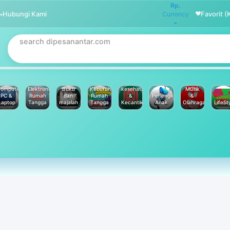
Rp.
Hubungi Kami
Favorit (
Currency
omputer
Elektronik
Buku
Kebutuhan
kesehatan
Musik
PC &
Rumah
dan
Rumah
&
Perlengkapan
&
Laptop
Tangga
majalah
Tangga
Kecantikan
Anak
Olahraga
LifeSt