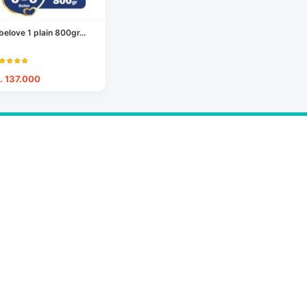
belove 1 plain 800gr...
. 137.000