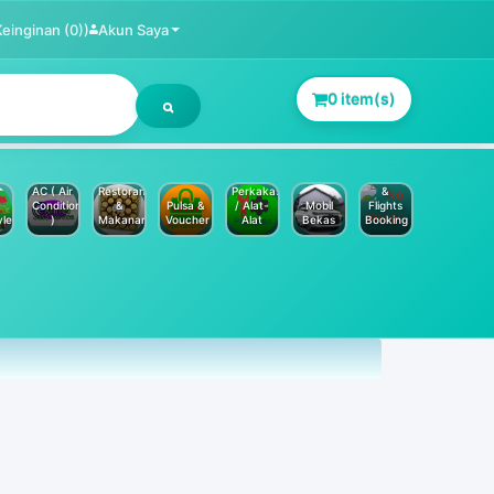
Keinginan (0))
Akun Saya
0 item(s)
Jasa
Service
Hotels
AC ( Air
Restoran
Perkakas
&
Conditioner
&
Pulsa &
/ Alat-
Mobil
Flights
yle
)
Makanan
Voucher
Alat
Bekas
Booking