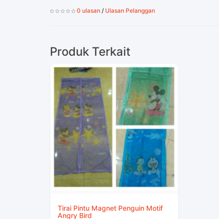
0 ulasan
/
Ulasan Pelanggan
Produk Terkait
Tirai Pintu Magnet Penguin Motif
Angry Bird