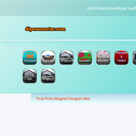
Jual Pulsa Kamu
Mulai Jual
Handphone
K
Busana
&
Autoparts
Games
Otomotif
Fashion
Muslim
Tablet
Rental
Car
Properti
Tirai Pintu Magnet Penguin Mot