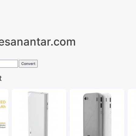
pesanantar.com
Convert
t