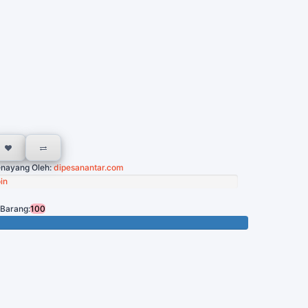
nayang Oleh:
dipesanantar.com
in
 Barang:
100
Tersisa