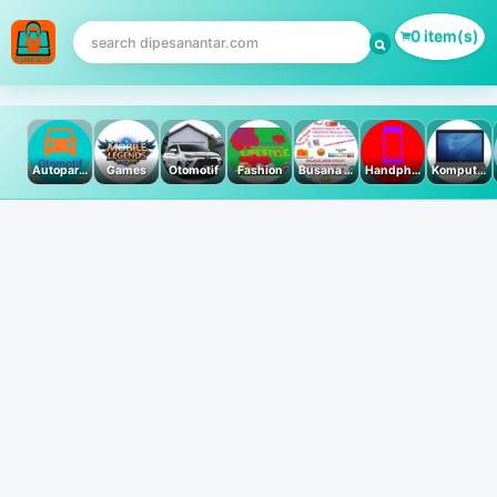
0 item(s)
Autoparts
Games
Otomotif
Fashion
Busana Muslim
Handphone & Tablet
Komputer PC & Laptop