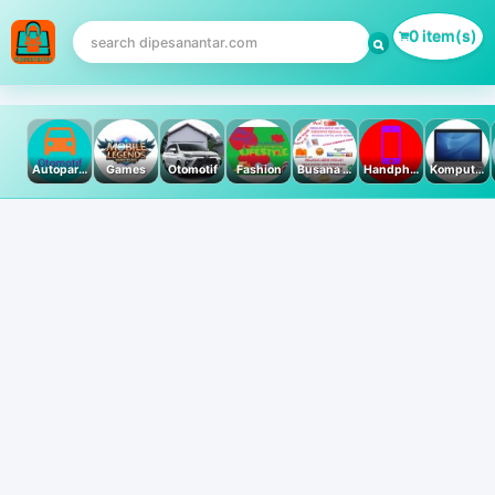
0 item(s)
Autoparts
Games
Otomotif
Fashion
Busana Muslim
Handphone & Tablet
Komputer PC & Laptop