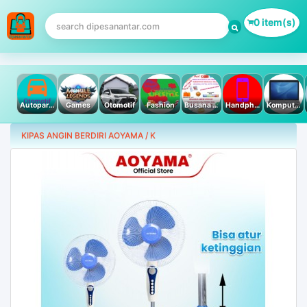
0 item(s)
Autoparts
Games
Otomotif
Fashion
Busana Muslim
Handphone & Tablet
Komputer PC & Laptop
KIPAS ANGIN BERDIRI AOYAMA / K