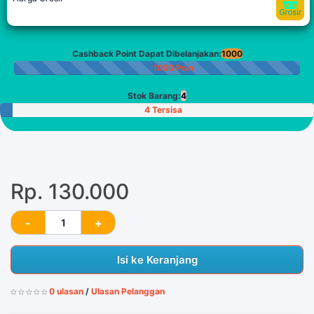
Cashback Point Dapat Dibelanjakan:
1000
1000 Poin
Stok Barang:
4
4 Tersisa
Rp. 130.000
Isi ke Keranjang
0 ulasan
/
Ulasan Pelanggan