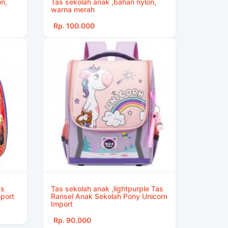
on,
Tas sekolah anak ,bahan nylon,
warna merah
Rp. 100.000
as
Tas sekolah anak ,lightpurple Tas
mport
Ransel Anak Sekolah Pony Unicorn
Import
Rp. 90.000