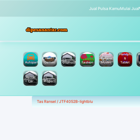
Jual Pulsa Kamu
Mulai Jual
Handphone
K
Busana
&
Autoparts
Games
Otomotif
Fashion
Muslim
Tablet
Rental
Car
Properti
Tas Ransel / JTF4052B-lightblu