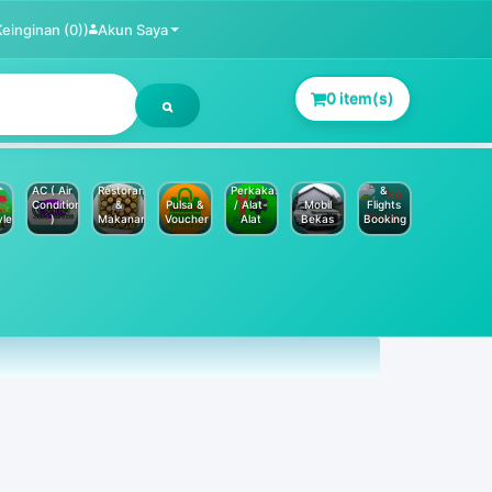
Keinginan (0))
Akun Saya
0 item(s)
Jasa
Service
Hotels
AC ( Air
Restoran
Perkakas
&
Conditioner
&
Pulsa &
/ Alat-
Mobil
Flights
yle
)
Makanan
Voucher
Alat
Bekas
Booking