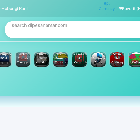
Rp.
Hubungi Kami
Favorit (
Currency
omputer
Elektronik
Buku
Kebutuhan
kesehatan
Musik
PC &
Rumah
dan
Rumah
&
Perlengkapan
&
Laptop
Tangga
majalah
Tangga
Kecantikan
Anak
Olahraga
LifeSt