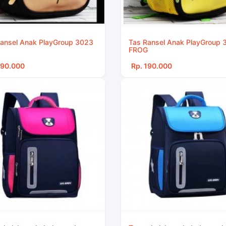
ansel Anak PlayGroup 3023
Tas Ransel Anak PlayGroup 
FROG
190.000
Rp. 190.000