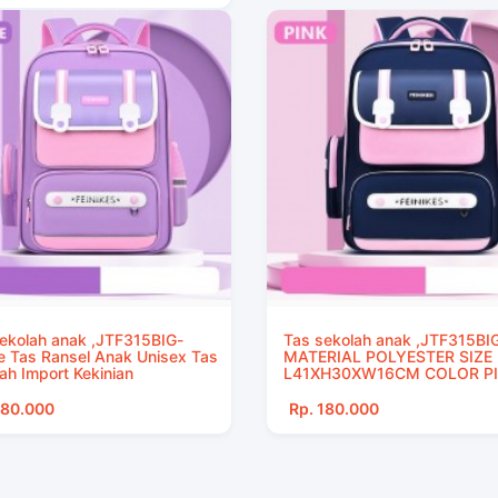
ekolah anak ,JTF315BIG-
Tas sekolah anak ,JTF315BI
e Tas Ransel Anak Unisex Tas
MATERIAL POLYESTER SIZE
ah Import Kekinian
L41XH30XW16CM COLOR P
180.000
Rp. 180.000