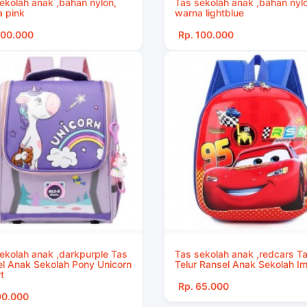
ekolah anak ,bahan nylon,
Tas sekolah anak ,bahan nyl
 pink
warna lightblue
100.000
Rp. 100.000
ekolah anak ,darkpurple Tas
Tas sekolah anak ,redcars T
l Anak Sekolah Pony Unicorn
Telur Ransel Anak Sekolah I
t
Rp. 65.000
90.000