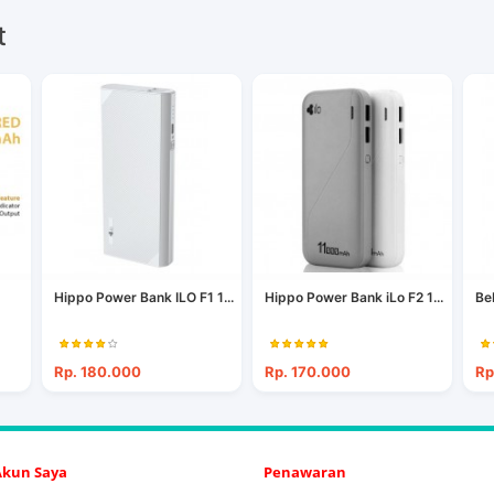
t
Hippo Power Bank ILO F1 1...
Hippo Power Bank iLo F2 1...
Be
Rp. 180.000
Rp. 170.000
Rp
 Akun Saya
Penawaran