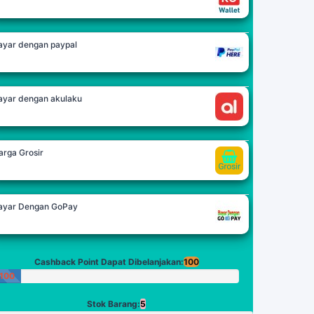
ayar dengan paypal
ayar dengan akulaku
arga Grosir
ayar Dengan GoPay
Cashback Point Dapat Dibelanjakan:
100
100
Poin
Stok Barang:
5