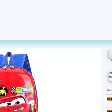
Pe
P
A
Ko
BE
FR