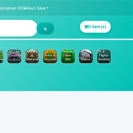
Keinginan (0))
Akun Saya
0 item(s)
Jasa
Service
Hotels
AC ( Air
Restoran
Perkakas
&
Conditioner
&
Pulsa &
/ Alat-
Mobil
Flights
yle
)
Makanan
Voucher
Alat
Bekas
Booking