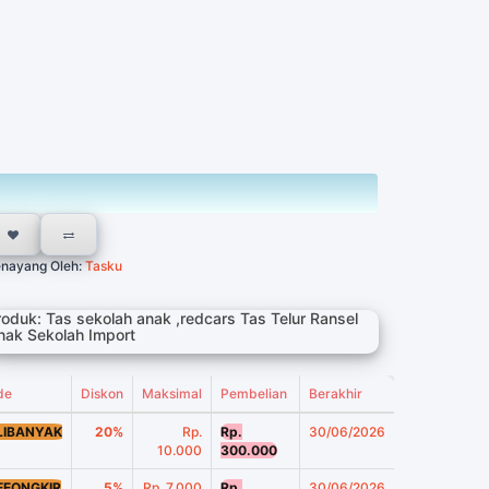
nayang Oleh:
Tasku
roduk: Tas sekolah anak ,redcars Tas Telur Ransel
nak Sekolah Import
de
Diskon
Maksimal
Pembelian
Berakhir
LIBANYAK
20%
Rp.
Rp.
30/06/2026
10.000
300.000
EEONGKIR
5%
Rp. 7.000
Rp.
30/06/2026