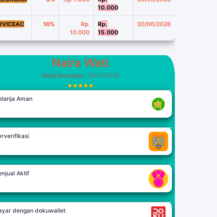
10.000
RVICEAC
10%
Rp.
Rp.
30/06/2026
10.000
15.000
Naira Wati
Mulai Berjualan
: 29/11/2016
elanja Aman
rverifikasi
njual Aktif
ayar dengan dokuwallet