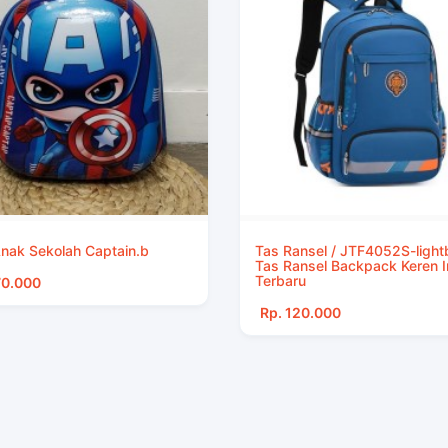
nak Sekolah Captain.b
Tas Ransel / JTF4052S-light
Tas Ransel Backpack Keren 
Terbaru
70.000
Rp. 120.000