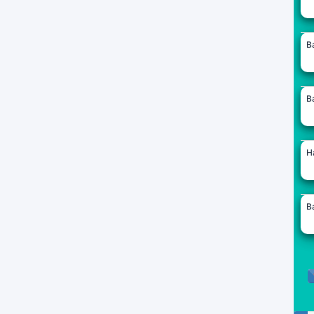
B
B
H
B