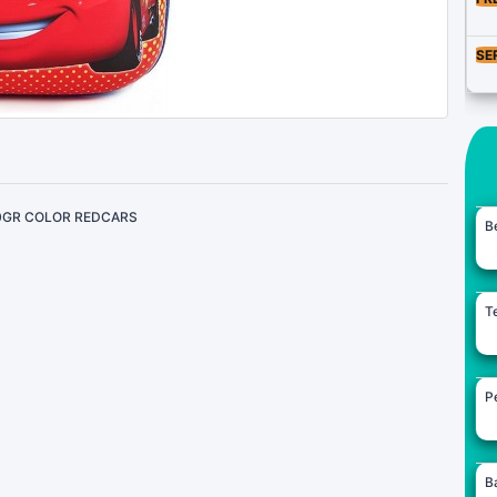
SE
00GR COLOR REDCARS
B
Te
Pe
B