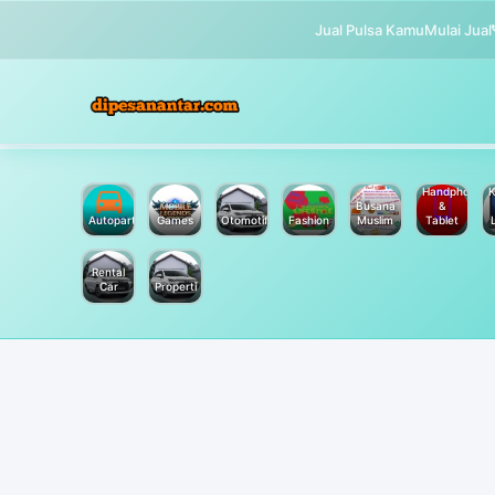
Jual Pulsa Kamu
Mulai Jual
Handphone
K
Busana
&
Autoparts
Games
Otomotif
Fashion
Muslim
Tablet
Rental
Car
Properti