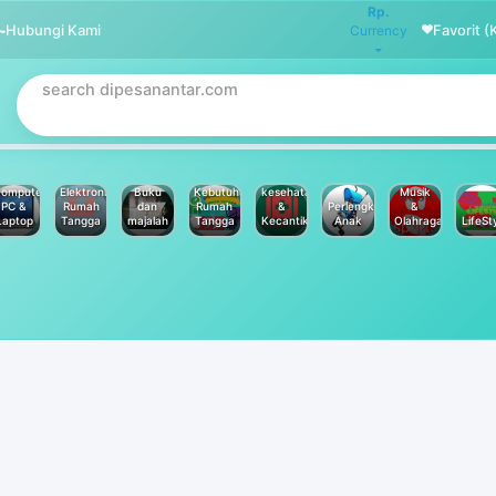
Rp.
Hubungi Kami
Favorit (
Currency
omputer
Elektronik
Buku
Kebutuhan
kesehatan
Musik
PC &
Rumah
dan
Rumah
&
Perlengkapan
&
Laptop
Tangga
majalah
Tangga
Kecantikan
Anak
Olahraga
LifeSt