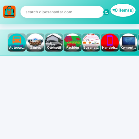
0 item(s)
Autoparts
Games
Otomotif
Fashion
Busana Muslim
Handphone & Tablet
Komputer PC & Laptop