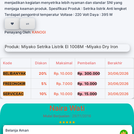
menjadikan kegiatan menyetrika lebih nyaman dan standar SNI yang
menjaga keaman produk. Spesifikasi Produk : Setrika listrik Anti lengket
Terdapat pengontrol temperatur Voltase : 220 Volt Daya : 395 W
Penayang Oleh:
KANOGI
Produk: Miyako Setrika Listrik EI 1008M -Miyako Dry Iron
Kode
Diskon
Maksimal
Pembelian
Berakhir
BELIBANYAK
20%
Rp. 10.000
Rp. 300.000
30/06/2026
FREEONGKIR
5%
Rp. 7.000
Rp. 10.000
30/06/2026
SERVICEAC
10%
Rp. 10.000
Rp. 15.000
30/06/2026
Naira Wati
Mulai Berjualan
: 29/11/2016
Belanja Aman