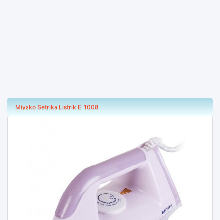
Miyako Setrika Listrik EI 1008