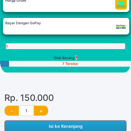
Harga Grosir
Bayar Dengan GoPay
0
Poin
Stok Barang:
7
7 Tersisa
Rp. 150.000
Isi ke Keranjang