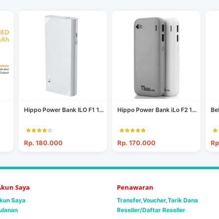
Hippo Power Bank ILO F1 1...
Hippo Power Bank iLo F2 1...
Be
Rp. 180.000
Rp. 170.000
Rp
 Akun Saya
Penawaran
Akun Saya
Transfer,Voucher,Tarik Dana
ulanan
Reseller/Daftar Reseller