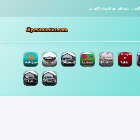
Jual Pulsa Kamu
Mulai Jual
Handphone
K
Busana
&
Autoparts
Games
Otomotif
Fashion
Muslim
Tablet
Rental
Car
Properti