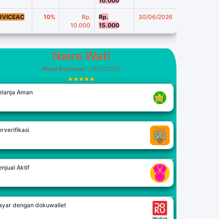
10.000
RVICEAC
10%
Rp.
Rp.
30/06/2026
10.000
15.000
Naira Wati
Mulai Berjualan
: 29/11/2016
elanja Aman
rverifikasi
njual Aktif
ayar dengan dokuwallet