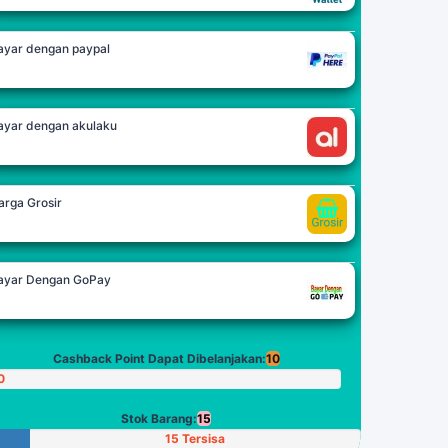
ayar dengan paypal
ayar dengan akulaku
arga Grosir
ayar Dengan GoPay
Cashback Point Dapat Dibelanjakan:
10
0
oin
Stok Barang:
15
15 Tersisa