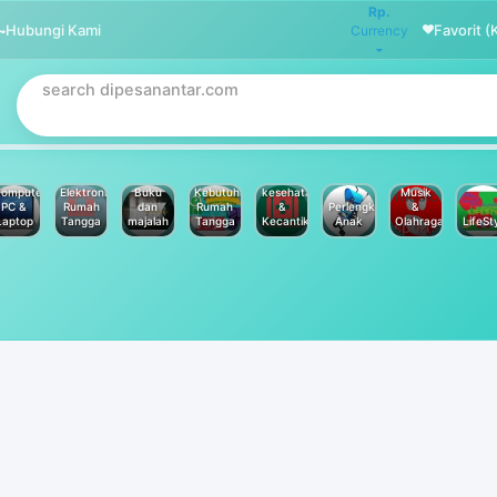
Rp.
Hubungi Kami
Favorit (
Currency
omputer
Elektronik
Buku
Kebutuhan
kesehatan
Musik
PC &
Rumah
dan
Rumah
&
Perlengkapan
&
Laptop
Tangga
majalah
Tangga
Kecantikan
Anak
Olahraga
LifeSt