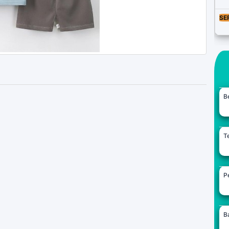
SE
B
Te
Pe
B