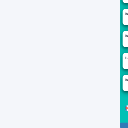
B
B
H
B
1
P