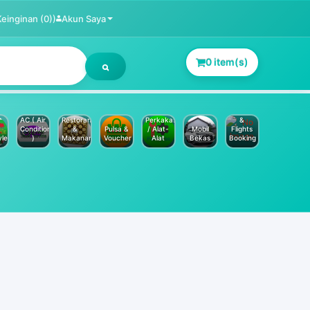
Keinginan (0))
Akun Saya
0 item(s)
Jasa
Service
Hotels
AC ( Air
Restoran
Perkakas
&
Conditioner
&
Pulsa &
/ Alat-
Mobil
Flights
yle
)
Makanan
Voucher
Alat
Bekas
Booking