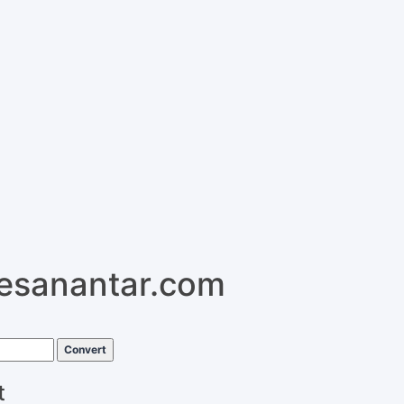
pesanantar.com
Convert
t