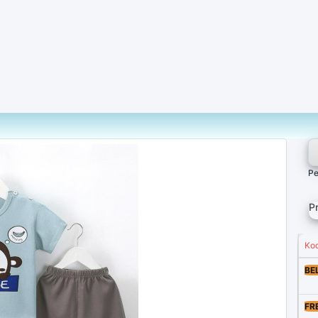
Pe
P
Ko
BE
FR