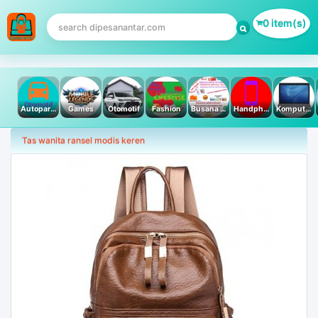
0 item(s)
Autoparts
Games
Otomotif
Fashion
Busana Muslim
Handphone & Tablet
Komputer PC & Laptop
Tas wanita ransel modis keren