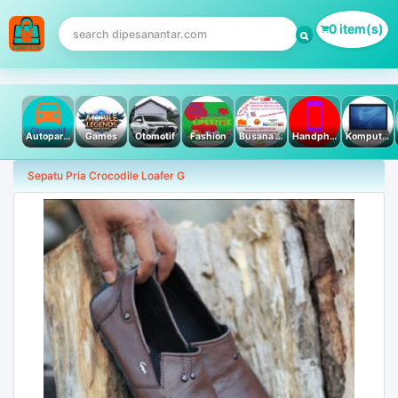
0 item(s)
Autoparts
Games
Otomotif
Fashion
Busana Muslim
Handphone & Tablet
Komputer PC & Laptop
Sepatu Pria Crocodile Loafer G