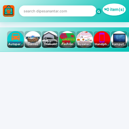
0 item(s)
Autoparts
Games
Otomotif
Fashion
Busana Muslim
Handphone & Tablet
Komputer PC & Laptop