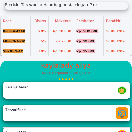
Produk: Tas wanita Handbag pesta elegan-Pink
Kode
Diskon
Maksimal
Pembelian
Berakhir
BELIBANYAK
20%
Rp. 10.000
Rp. 300.000
30/06/2026
FREEONGKIR
5%
Rp. 7.000
Rp. 10.000
30/06/2026
SERVICEAC
10%
Rp. 10.000
Rp. 15.000
30/06/2026
kaylalady aliya
Mulai Berjualan
: 13/05/2018
Belanja Aman
Terverifikasi