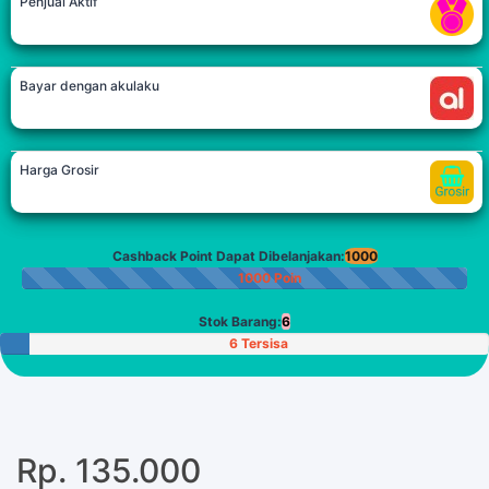
Penjual Aktif
Bayar dengan akulaku
Harga Grosir
Cashback Point Dapat Dibelanjakan:
1000
1000 Poin
Stok Barang:
6
6 Tersisa
Rp. 135.000