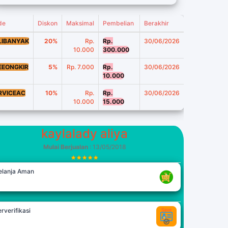
de
Diskon
Maksimal
Pembelian
Berakhir
LIBANYAK
20%
Rp.
Rp.
30/06/2026
10.000
300.000
EEONGKIR
5%
Rp. 7.000
Rp.
30/06/2026
10.000
RVICEAC
10%
Rp.
Rp.
30/06/2026
10.000
15.000
kaylalady aliya
Mulai Berjualan
: 13/05/2018
elanja Aman
rverifikasi