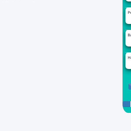
Pe
B
H