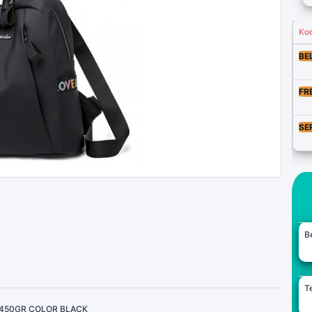
Ko
BE
FR
SE
B
Te
 450GR COLOR BLACK