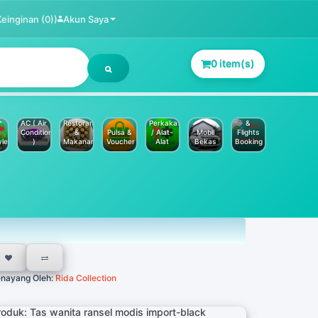
Keinginan (0))
Akun Saya
0 item(s)
Jasa
Service
Hotels
AC ( Air
Restoran
Perkakas
&
Conditioner
&
Pulsa &
/ Alat-
Mobil
Flights
yle
)
Makanan
Voucher
Alat
Bekas
Booking
nayang Oleh:
Rida Collection
roduk: Tas wanita ransel modis import-black