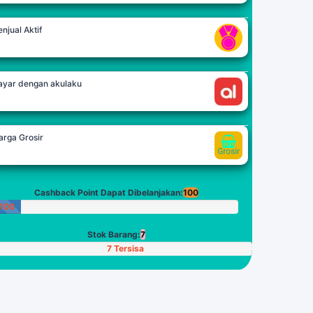
njual Aktif
ayar dengan akulaku
arga Grosir
Cashback Point Dapat Dibelanjakan:
100
100
Poin
Stok Barang:
7
7 Tersisa