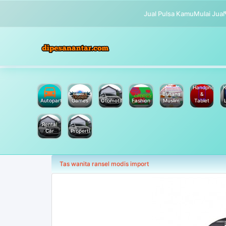
Jual Pulsa Kamu
Mulai Jual
Handphone
K
Busana
&
Autoparts
Games
Otomotif
Fashion
Muslim
Tablet
Rental
Car
Properti
Tas wanita ransel modis import