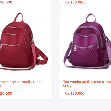
138.000
Rp. 138.000
anita stylish-modis-ransel-
Tas wanita stylish-modis-ran
h
ungu
120.000
Rp. 120.000