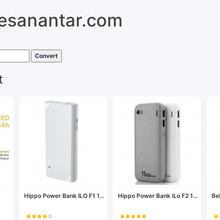
pesanantar.com
Convert
t
Hippo Power Bank ILO F1 1...
Hippo Power Bank iLo F2 1...
Be