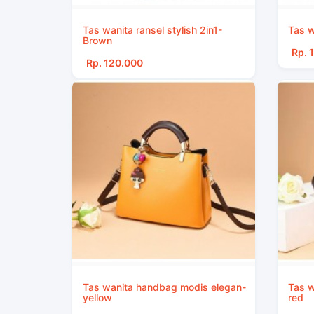
Tas wanita ransel stylish 2in1-
Tas w
Brown
Rp. 
Rp. 120.000
Tas wanita handbag modis elegan-
Tas w
yellow
red