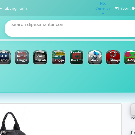
Rp.
Hubungi Kami
Favorit (
Currency
omputer
Elektronik
Buku
Kebutuhan
kesehatan
Musik
PC &
Rumah
dan
Rumah
&
Perlengkapan
&
Laptop
Tangga
majalah
Tangga
Kecantikan
Anak
Olahraga
LifeSt
Pe
P