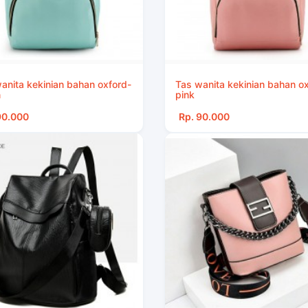
anita kekinian bahan oxford-
Tas wanita kekinian bahan o
n
pink
90.000
Rp. 90.000