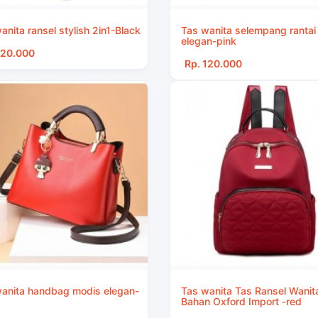
anita ransel stylish 2in1-Black
Tas wanita selempang rantai
elegan-pink
120.000
Rp. 120.000
anita handbag modis elegan-
Tas wanita Tas Ransel Wanit
Bahan Oxford Import -red