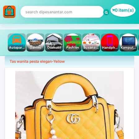
0 item(s)
Autoparts
Games
Otomotif
Fashion
Busana Muslim
Handphone & Tablet
Komputer PC & Laptop
Tas wanita pesta elegan-Yellow