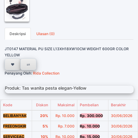
Deskripsi
Ulasan (0)
JT0147 MATERIAL PU SIZE L13XH18XW10CM WEIGHT 600GR COLOR
YELLOW
Penayang Oleh:
Rida Collection
Produk: Tas wanita pesta elegan-Yellow
Kode
Diskon
Maksimal
Pembelian
Berakhir
BELIBANYAK
20%
Rp. 10.000
Rp. 300.000
30/06/2026
FREEONGKIR
5%
Rp. 7.000
Rp. 10.000
30/06/2026
SERVICEAC
10%
Rp. 10.000
Rp. 15.000
30/06/2026