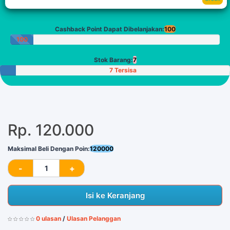
Cashback Point Dapat Dibelanjakan:
100
100
Poin
Stok Barang:
7
7 Tersisa
Rp. 120.000
Maksimal Beli Dengan Poin:
120000
Isi ke Keranjang
0 ulasan
/
Ulasan Pelanggan