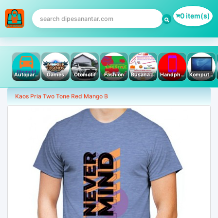
0 item(s)
Autoparts
Games
Otomotif
Fashion
Busana Muslim
Handphone & Tablet
Komputer PC & Laptop
Kaos Pria Two Tone Red Mango B