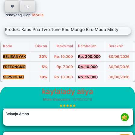
Penayang Oleh:
Mozila
Produk: Kaos Pria Two Tone Red Mango Biru Muda Misty
Kode
Diskon
Maksimal
Pembelian
Berakhir
BELIBANYAK
20%
Rp. 10.000
Rp. 300.000
30/06/2026
FREEONGKIR
5%
Rp. 7.000
Rp. 10.000
30/06/2026
SERVICEAC
10%
Rp. 10.000
Rp. 15.000
30/06/2026
kaylalady aliya
Mulai Berjualan
: 13/05/2018
Belanja Aman