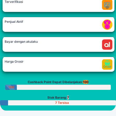
Terverifikasi
Penjual Aktif
Bayar dengan akulaku
Harga Grosir
Cashback Point Dapat Dibelanjakan:
100
100
Poin
Stok Barang:
7
7 Tersisa