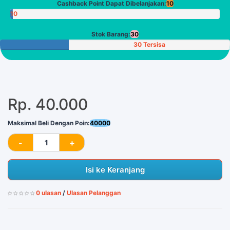
Cashback Point Dapat Dibelanjakan:
10
10
Poin
Stok Barang:
30
30 Tersisa
Rp. 40.000
Maksimal Beli Dengan Poin:
40000
Isi ke Keranjang
0 ulasan
/
Ulasan Pelanggan