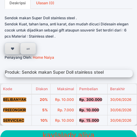
Deskripsi
Ulasan (0)
Sendok makan Super Doll stainless steel .
Sendok Kuat, tahan lama, anti karat, dan mudah dicuci Didesain elegan
cocok untuk dijadikan sebagai gift ataupun souvenir Set terdiri dari : 6
pcs Material : Stainless steel .
Penayang Oleh:
Home Naiya
Produk: Sendok makan Super Doll stainless steel
Kode
Diskon
Maksimal
Pembelian
Berakhir
BELIBANYAK
20%
Rp. 10.000
Rp. 300.000
30/06/2026
FREEONGKIR
5%
Rp. 7.000
Rp. 10.000
30/06/2026
SERVICEAC
10%
Rp. 10.000
Rp. 15.000
30/06/2026
kaylalady aliya