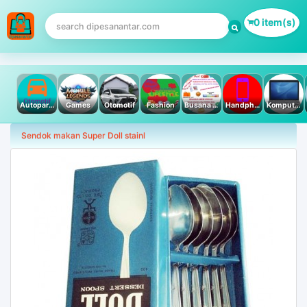
0 item(s)
Autoparts
Games
Otomotif
Fashion
Busana Muslim
Handphone & Tablet
Komputer PC & Laptop
Sendok makan Super Doll stainl