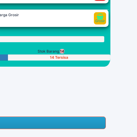
arga Grosir
oin
Stok Barang:
14
14 Tersisa