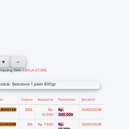
nayang Oleh:
KAYLA-STORE
roduk: Bebelove 1 plain 800gr
de
Diskon
Maksimal
Pembelian
Berakhir
LIBANYAK
20%
Rp.
Rp.
30/06/2026
10.000
300.000
EEONGKIR
5%
Rp. 7.000
Rp.
30/06/2026