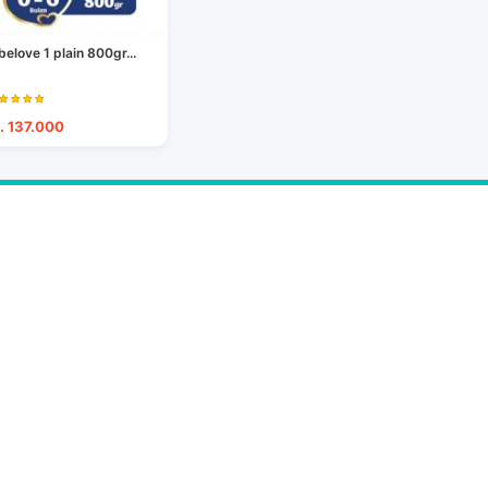
belove 1 plain 800gr...
. 137.000