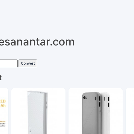
pesanantar.com
Convert
t