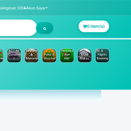
Keinginan (0))
Akun Saya
0 item(s)
Jasa
Service
Hotels
AC ( Air
Restoran
Perkakas
&
Conditioner
&
Pulsa &
/ Alat-
Mobil
Flights
yle
)
Makanan
Voucher
Alat
Bekas
Booking