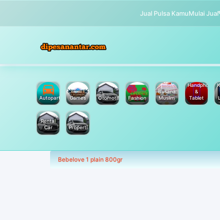
Jual Pulsa Kamu
Mulai Jual
Handphone
K
Busana
&
Autoparts
Games
Otomotif
Fashion
Muslim
Tablet
Rental
Car
Properti
Bebelove 1 plain 800gr