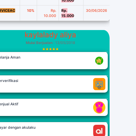
10.000
RVICEAC
10%
Rp.
Rp.
30/06/2026
10.000
15.000
kaylalady aliya
Mulai Berjualan
: 13/05/2018
elanja Aman
rverifikasi
njual Aktif
ayar dengan akulaku