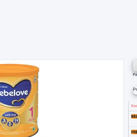
Pe
P
Ko
BE
FR