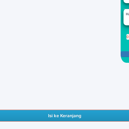
H
0
P
Isi ke Keranjang