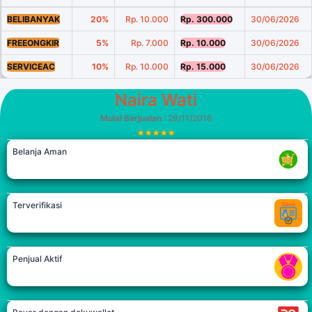
BELIBANYAK
20%
Rp. 10.000
Rp. 300.000
30/06/2026
FREEONGKIR
5%
Rp. 7.000
Rp. 10.000
30/06/2026
SERVICEAC
10%
Rp. 10.000
Rp. 15.000
30/06/2026
Naira Wati
Mulai Berjualan
: 29/11/2016
Belanja Aman
Terverifikasi
Penjual Aktif