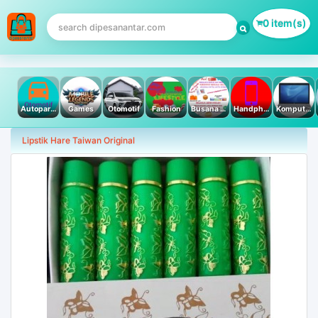
0 item(s)
Autoparts
Games
Otomotif
Fashion
Busana Muslim
Handphone & Tablet
Komputer PC & Laptop
Lipstik Hare Taiwan Original