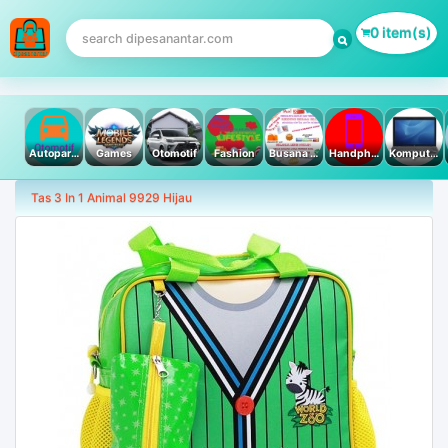
0 item(s)
Autoparts
Games
Otomotif
Fashion
Busana Muslim
Handphone & Tablet
Komputer PC & Laptop
Tas 3 In 1 Animal 9929 Hijau