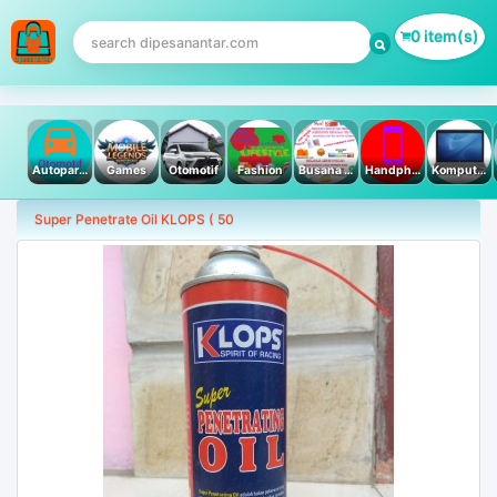
0 item(s)
Autoparts
Games
Otomotif
Fashion
Busana Muslim
Handphone & Tablet
Komputer PC & Laptop
Super Penetrate Oil KLOPS ( 50