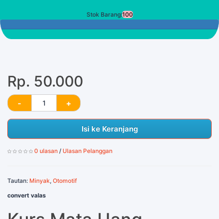
Stok Barang:
100
100 Tersisa
Rp. 50.000
Isi ke Keranjang
0 ulasan
/
Ulasan Pelanggan
Tautan:
Minyak
,
Otomotif
convert valas