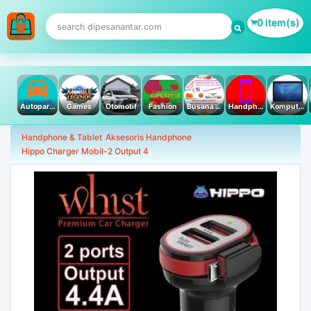
0 item(s)
Autoparts
Games
Otomotif
Fashion
Busana Muslim
Handphone & Tablet
Komputer PC & Laptop
Handphone & Tablet
Aksesoris Handphone
Hippo Charger Mobil-2 Output 4