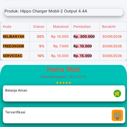
Produk: Hippo Charger Mobil-2 Output 4.4A
Kode
Diskon
Maksimal
Pembelian
Berakhir
BELIBANYAK
20%
Rp. 10.000
Rp. 300.000
30/06/2026
FREEONGKIR
5%
Rp. 7.000
Rp. 10.000
30/06/2026
SERVICEAC
10%
Rp. 10.000
Rp. 15.000
30/06/2026
Naira Wati
Mulai Berjualan
: 29/11/2016
Belanja Aman
Terverifikasi