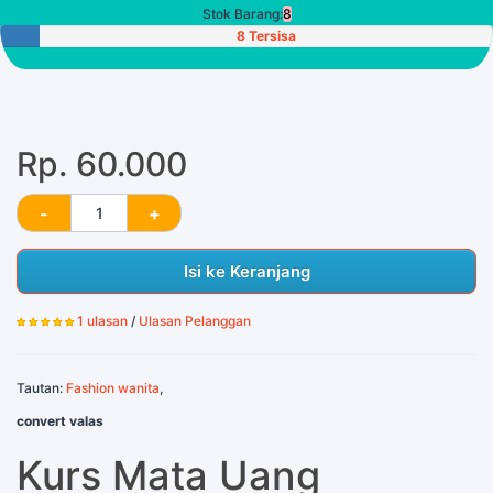
Stok Barang:
8
8 Tersisa
Rp. 60.000
Isi ke Keranjang
1 ulasan
/
Ulasan Pelanggan
Tautan:
Fashion wanita
,
convert valas
Kurs Mata Uang