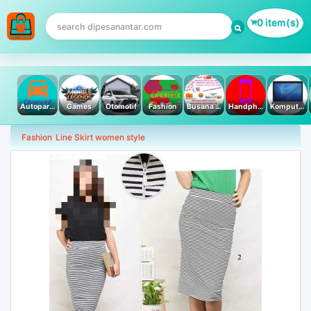
0 item(s)
Autoparts
Games
Otomotif
Fashion
Busana Muslim
Handphone & Tablet
Komputer PC & Laptop
Fashion
Line Skirt women style