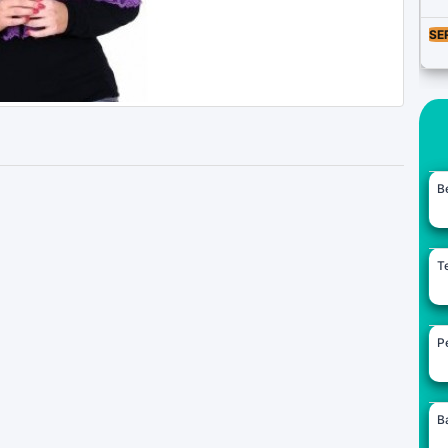
SE
B
Te
Pe
B