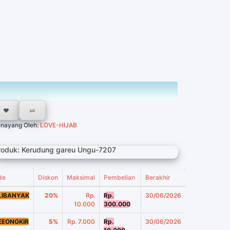
nayang Oleh:
LOVE-HIJAB
roduk: Kerudung gareu Ungu-7207
de
Diskon
Maksimal
Pembelian
Berakhir
LIBANYAK
20%
Rp.
Rp.
30/06/2026
10.000
300.000
EEONGKIR
5%
Rp. 7.000
Rp.
30/06/2026