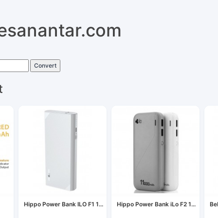
pesanantar.com
Convert
t
Hippo Power Bank ILO F1 1...
Hippo Power Bank iLo F2 1...
Be