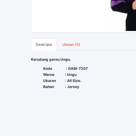
Deskripsi
Ulasan (0)
Kerudung gareu Ungu.
Kode
: GAM-7207
Warna
: Ungu
Ukuran
: All Size.
Bahan
: Jersey