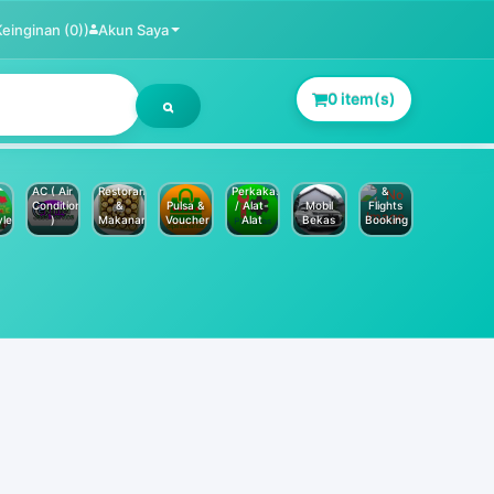
Keinginan (0))
Akun Saya
0 item(s)
Jasa
Service
Hotels
AC ( Air
Restoran
Perkakas
&
Conditioner
&
Pulsa &
/ Alat-
Mobil
Flights
yle
)
Makanan
Voucher
Alat
Bekas
Booking