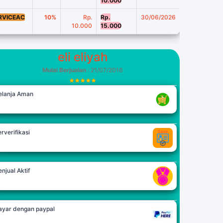
10.000
RVICEAC
10%
Rp.
Rp.
30/06/2026
10.000
15.000
eli eliyah
Mulai Berjualan
: 21/07/2016
elanja Aman
rverifikasi
njual Aktif
ayar dengan paypal