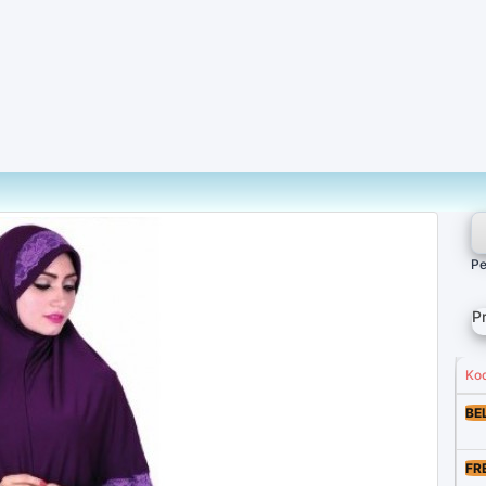
Pe
P
Ko
BE
FR