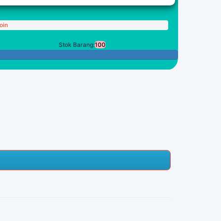
oin
Stok Barang:
100
100 Tersisa