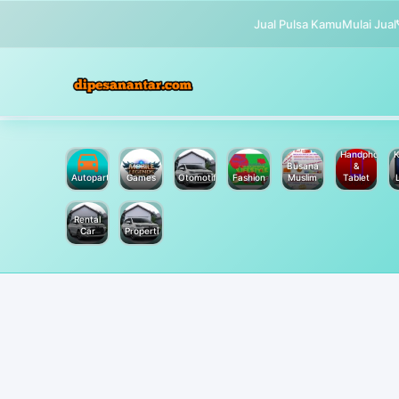
Jual Pulsa Kamu
Mulai Jual
Handphone
K
Busana
&
Autoparts
Games
Otomotif
Fashion
Muslim
Tablet
Rental
Car
Properti