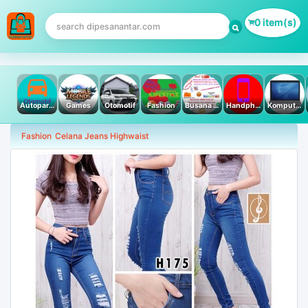
0 item(s)
Autoparts
Games
Otomotif
Fashion
Busana Muslim
Handphone & Tablet
Komputer PC & Laptop
Fashion
Celana Jeans Highwaist