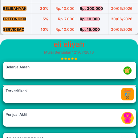
BELIBANYAK
20%
Rp. 10.000
Rp. 300.000
30/06/2026
FREEONGKIR
5%
Rp. 7.000
Rp. 10.000
30/06/2026
SERVICEAC
10%
Rp. 10.000
Rp. 15.000
30/06/2026
eli eliyah
Mulai Berjualan
: 21/07/2016
Belanja Aman
Terverifikasi
Penjual Aktif