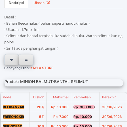
Deskripsi
Ulasan (0)
Detail :
- Bahan fleece halus ( bahan seperti handuk halus )
- Ukuran : 1.7m x 1m
- Selimut dan bantal terpisah jika sudah di buka. Warna selimut kuning
polos
- 3in1 ( ada penghangat tangan )
Penayang Oleh:
KAYLA STORE
Produk: MINION BALMUT-BANTAL SELIMUT
Kode
Diskon
Maksimal
Pembelian
Berakhir
BELIBANYAK
20%
Rp. 10.000
Rp. 300.000
30/06/2026
FREEONGKIR
5%
Rp. 7.000
Rp. 10.000
30/06/2026
SERVICEAC
10%
Rp. 10.000
Rp. 15.000
30/06/2026