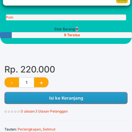
Poin
Stok Barang:
9
9 Tersisa
Rp. 220.000
Isi ke Keranjang
0 ulasan
/
Ulasan Pelanggan
Tautan:
Perlengkapan
,
Selimut