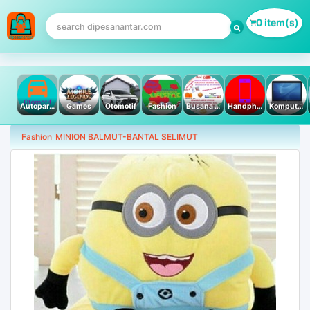
0 item(s)
Autoparts
Games
Otomotif
Fashion
Busana Muslim
Handphone & Tablet
Komputer PC & Laptop
Fashion
MINION BALMUT-BANTAL SELIMUT