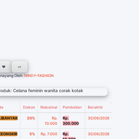
nayang Oleh:
NINDY-FASHION
roduk: Celana feminin wanita corak kotak
de
Diskon
Maksimal
Pembelian
Berakhir
LIBANYAK
20%
Rp.
Rp.
30/06/2026
10.000
300.000
EEONGKIR
5%
Rp. 7.000
Rp.
30/06/2026