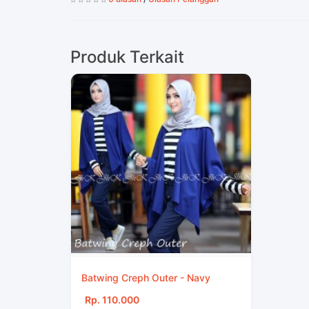
Produk Terkait
Batwing Creph Outer - Navy
Rp. 110.000