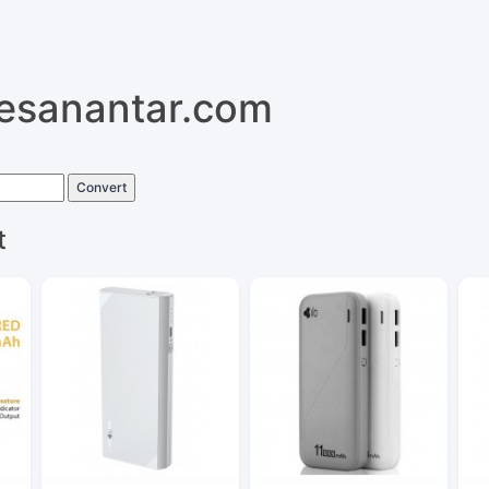
pesanantar.com
Convert
t