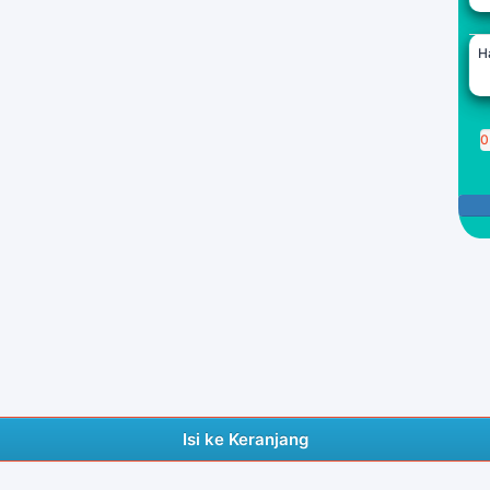
H
0
P
Isi ke Keranjang