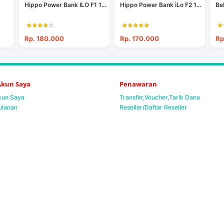
Hippo Power Bank ILO F1 1...
Hippo Power Bank iLo F2 1...
Be
Rp. 180.000
Rp. 170.000
Rp
 Akun Saya
Penawaran
Akun Saya
Transfer,Voucher,Tarik Dana
ulanan
Reseller/Daftar Reseller