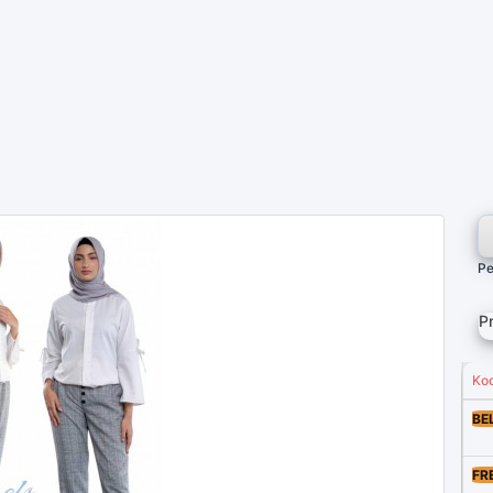
Pe
P
Ko
BE
FR