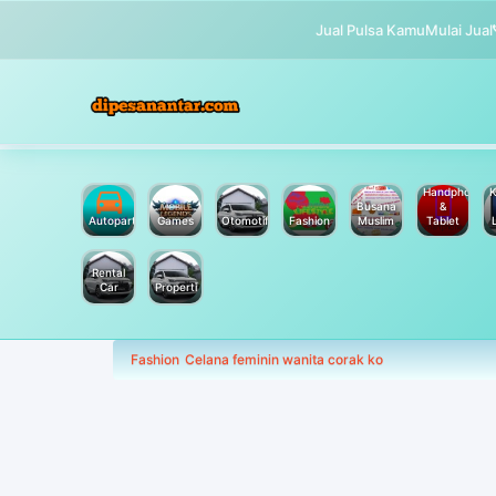
Jual Pulsa Kamu
Mulai Jual
Handphone
K
Busana
&
Autoparts
Games
Otomotif
Fashion
Muslim
Tablet
Rental
Car
Properti
Fashion
Celana feminin wanita corak ko