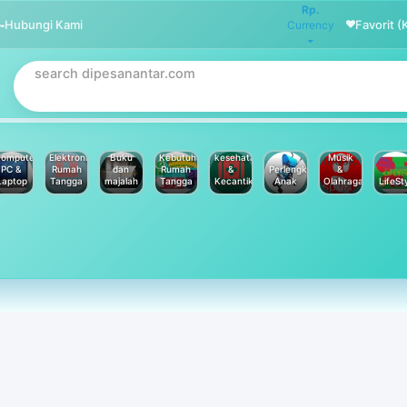
Rp.
Hubungi Kami
Favorit (
Currency
omputer
Elektronik
Buku
Kebutuhan
kesehatan
Musik
PC &
Rumah
dan
Rumah
&
Perlengkapan
&
Laptop
Tangga
majalah
Tangga
Kecantikan
Anak
Olahraga
LifeSt