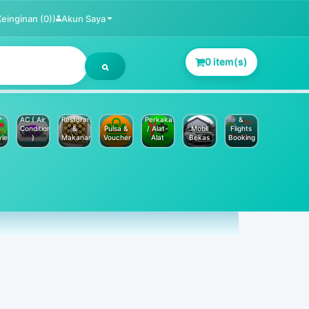
Keinginan (0))
Akun Saya
0 item(s)
Jasa
Service
Hotels
AC ( Air
Restoran
Perkakas
&
Conditioner
&
Pulsa &
/ Alat-
Mobil
Flights
yle
)
Makanan
Voucher
Alat
Bekas
Booking