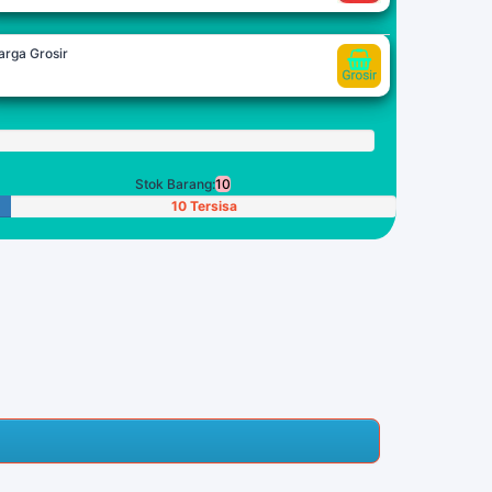
arga Grosir
oin
Stok Barang:
10
10 Tersisa