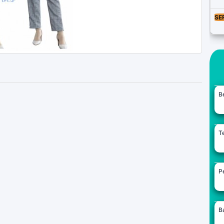
SE
B
Te
Pe
B