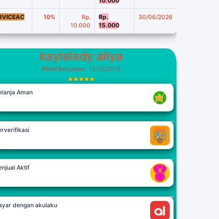
10.000
RVICEAC
10%
Rp.
Rp.
30/06/2026
10.000
15.000
kaylalady aliya
Mulai Berjualan
: 13/05/2018
elanja Aman
rverifikasi
njual Aktif
ayar dengan akulaku