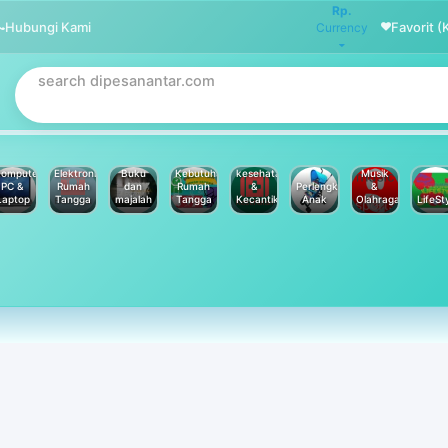
Rp.
Hubungi Kami
Favorit (
Currency
omputer
Elektronik
Buku
Kebutuhan
kesehatan
Musik
PC &
Rumah
dan
Rumah
&
Perlengkapan
&
Laptop
Tangga
majalah
Tangga
Kecantikan
Anak
Olahraga
LifeSt