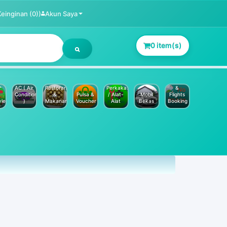
Keinginan (0))
Akun Saya
0 item(s)
Jasa
Service
Hotels
AC ( Air
Restoran
Perkakas
&
Conditioner
&
Pulsa &
/ Alat-
Mobil
Flights
yle
)
Makanan
Voucher
Alat
Bekas
Booking