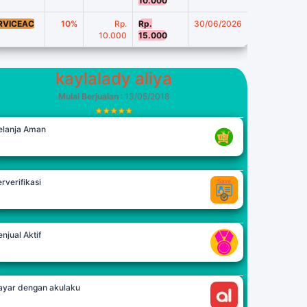
10.000
RVICEAC
10%
Rp.
Rp.
30/06/2026
10.000
15.000
kaylalady aliya
Mulai Berjualan
: 13/05/2018
elanja Aman
rverifikasi
njual Aktif
ayar dengan akulaku