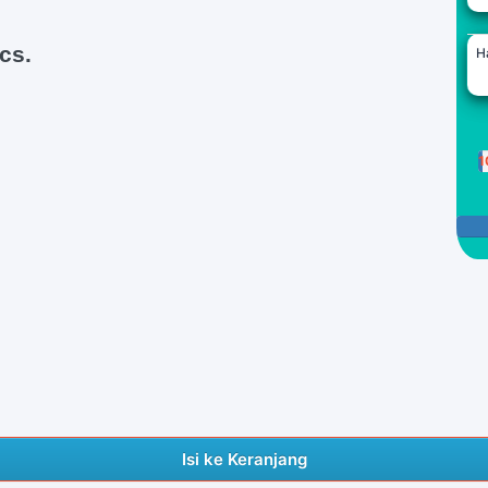
cs.
H
1
P
Isi ke Keranjang