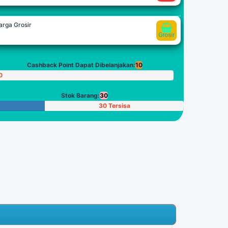
arga Grosir
Cashback Point Dapat Dibelanjakan:
10
0
oin
Stok Barang:
30
30 Tersisa