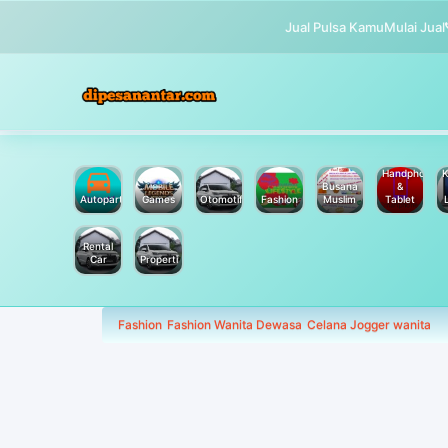
Jual Pulsa Kamu
Mulai Jual
Handphone
K
Busana
&
Autoparts
Games
Otomotif
Fashion
Muslim
Tablet
Rental
Car
Properti
Fashion
Fashion Wanita Dewasa
Celana Jogger wanita