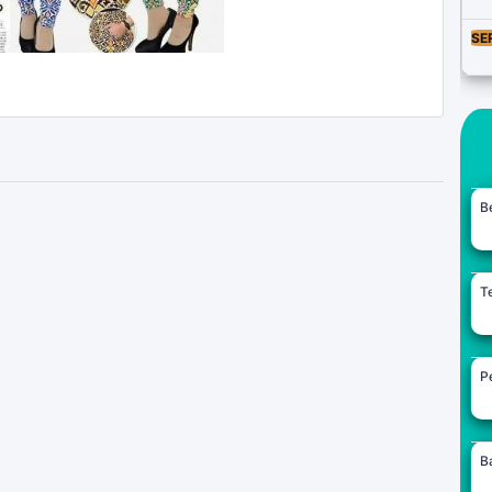
SE
B
Te
Pe
B