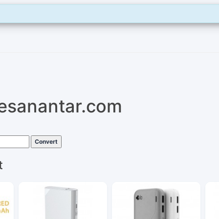
pesanantar.com
Convert
t