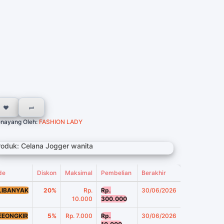
nayang Oleh:
FASHION LADY
roduk: Celana Jogger wanita
de
Diskon
Maksimal
Pembelian
Berakhir
LIBANYAK
20%
Rp.
Rp.
30/06/2026
10.000
300.000
EEONGKIR
5%
Rp. 7.000
Rp.
30/06/2026