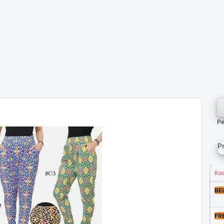
Pe
P
Ko
BE
FR