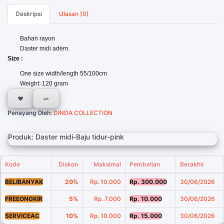
Deskripsi
Ulasan (0)
Bahan rayon
Daster midi adem.
Size :
One size width/length 55/100cm
Weight: 120 gram
Penayang Oleh:
DINDA COLLECTION
Produk: Daster midi-Baju tidur-pink
Kode
Diskon
Maksimal
Pembelian
Berakhir
BELIBANYAK
20%
Rp. 10.000
Rp. 300.000
30/06/2026
FREEONGKIR
5%
Rp. 7.000
Rp. 10.000
30/06/2026
SERVICEAC
10%
Rp. 10.000
Rp. 15.000
30/06/2026