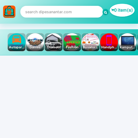
0 item(s)
Autoparts
Games
Otomotif
Fashion
Busana Muslim
Handphone & Tablet
Komputer PC & Laptop