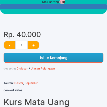
Stok Barang:
350
350 Tersisa
Rp. 40.000
Isi ke Keranjang
0 ulasan
/
Ulasan Pelanggan
Tautan:
Daster
,
Baju tidur
convert valas
Kurs Mata Uang