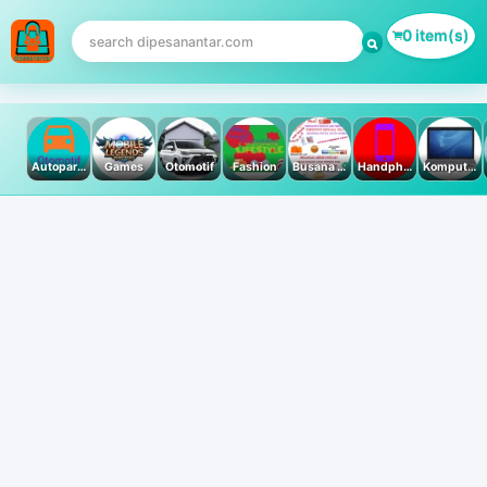
0 item(s)
Autoparts
Games
Otomotif
Fashion
Busana Muslim
Handphone & Tablet
Komputer PC & Laptop