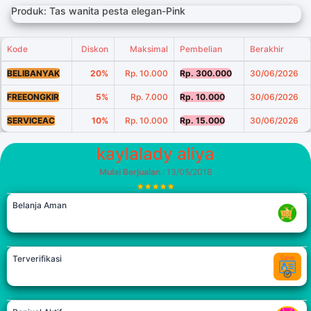
Produk: Tas wanita pesta elegan-Pink
Kode
Diskon
Maksimal
Pembelian
Berakhir
BELIBANYAK
20%
Rp. 10.000
Rp. 300.000
30/06/2026
FREEONGKIR
5%
Rp. 7.000
Rp. 10.000
30/06/2026
SERVICEAC
10%
Rp. 10.000
Rp. 15.000
30/06/2026
kaylalady aliya
Mulai Berjualan
: 13/05/2018
Belanja Aman
Terverifikasi