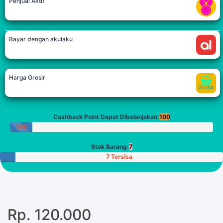
Penjual Aktif
Bayar dengan akulaku
Harga Grosir
Cashback Point Dapat Dibelanjakan:
100
100
Poin
Stok Barang:
7
7 Tersisa
Rp. 120.000