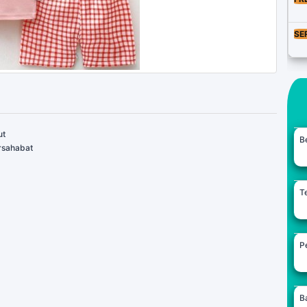
SE
ut
B
ersahabat
Te
Pe
B