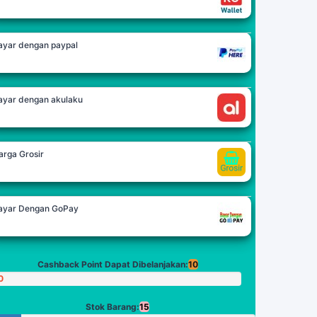
ayar dengan paypal
ayar dengan akulaku
arga Grosir
ayar Dengan GoPay
Cashback Point Dapat Dibelanjakan:
10
0
oin
Stok Barang:
15