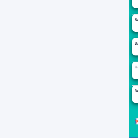
B
B
H
B
1
P