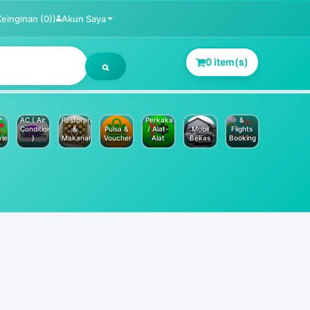
Keinginan (0))
Akun Saya
0 item(s)
Jasa
Service
Hotels
AC ( Air
Restoran
Perkakas
&
Conditioner
&
Pulsa &
/ Alat-
Mobil
Flights
yle
)
Makanan
Voucher
Alat
Bekas
Booking