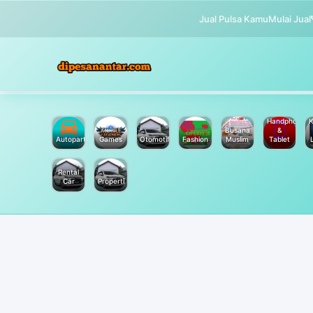
Jual Pulsa Kamu
Mulai Jual
Handphone
K
Busana
&
Autoparts
Games
Otomotif
Fashion
Muslim
Tablet
Rental
Car
Properti