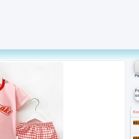
Pe
P
s
Ko
BE
FR