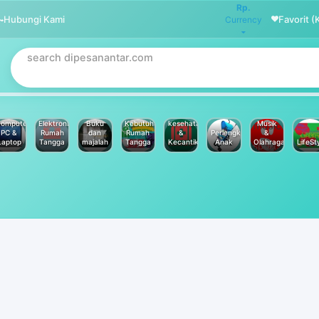
Rp.
Hubungi Kami
Favorit (
Currency
omputer
Elektronik
Buku
Kebutuhan
kesehatan
Musik
PC &
Rumah
dan
Rumah
&
Perlengkapan
&
Laptop
Tangga
majalah
Tangga
Kecantikan
Anak
Olahraga
LifeSt