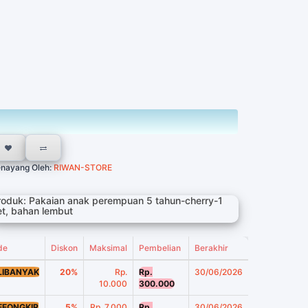
nayang Oleh:
RIWAN-STORE
roduk: Pakaian anak perempuan 5 tahun-cherry-1
et, bahan lembut
de
Diskon
Maksimal
Pembelian
Berakhir
LIBANYAK
20%
Rp.
Rp.
30/06/2026
10.000
300.000
EEONGKIR
5%
Rp. 7.000
Rp.
30/06/2026