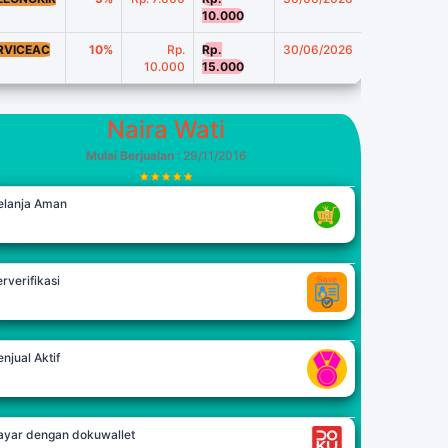
10.000
RVICEAC
10%
Rp.
Rp.
30/06/2026
10.000
15.000
Naira Wati
Mulai Berjualan
: 29/11/2016
elanja Aman
rverifikasi
njual Aktif
ayar dengan dokuwallet