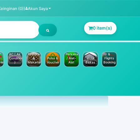
Keinginan (0))
Akun Saya
0 item(s)
Jasa
Service
Hotels
AC ( Air
Restoran
Perkakas
&
Conditioner
&
Pulsa &
/ Alat-
Mobil
Flights
yle
)
Makanan
Voucher
Alat
Bekas
Booking