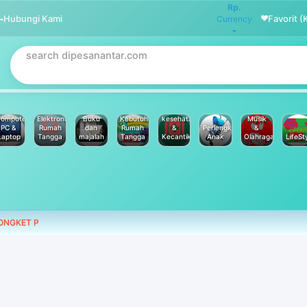
Rp.
Hubungi Kami
Favorit (
Currency
omputer
Elektronik
Buku
Kebutuhan
kesehatan
Musik
PC &
Rumah
dan
Rumah
&
Perlengkapan
&
Laptop
Tangga
majalah
Tangga
Kecantikan
Anak
Olahraga
LifeSt
ONGKET P