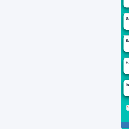
B
B
H
B
P