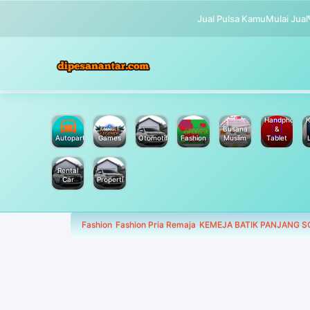
Jual Pulsa Kamu
Mulai Jual
Handphone
K
Busana
&
Autoparts
Games
Otomotif
Fashion
Muslim
Tablet
Rental
Car
Properti
Fashion
Fashion Pria Remaja
KEMEJA BATIK PANJANG S