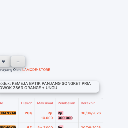
nayang Oleh:
LAMODE-STORE
roduk: KEMEJA BATIK PANJANG SONGKET PRIA
OWOK 2863 ORANGE + UNGU
de
Diskon
Maksimal
Pembelian
Berakhir
LIBANYAK
20%
Rp.
Rp.
30/06/2026
10.000
300.000
EEONGKIR
5%
Rp. 7.000
Rp.
30/06/2026