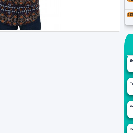
SE
B
Te
Pe
B