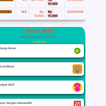
10.000
RVICEAC
10%
Rp.
Rp.
30/06/2026
10.000
15.000
Naira Wati
Mulai Berjualan
: 29/11/2016
elanja Aman
rverifikasi
njual Aktif
ayar dengan dokuwallet