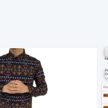
Pe
P
C
Ko
BE
FR