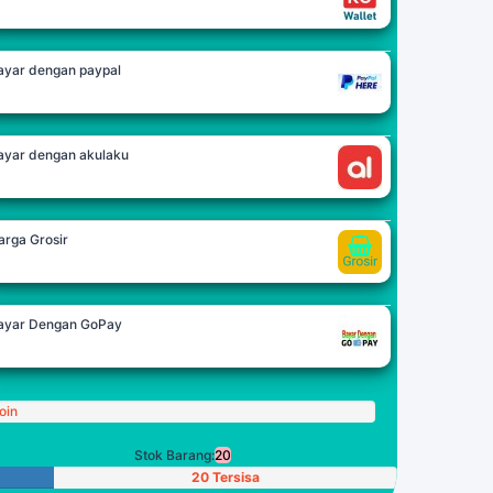
ayar dengan paypal
ayar dengan akulaku
arga Grosir
ayar Dengan GoPay
oin
Stok Barang:
20
20 Tersisa