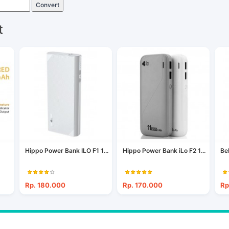
Convert
t
Hippo Power Bank ILO F1 1...
Hippo Power Bank iLo F2 1...
Be
Rp. 180.000
Rp. 170.000
Rp