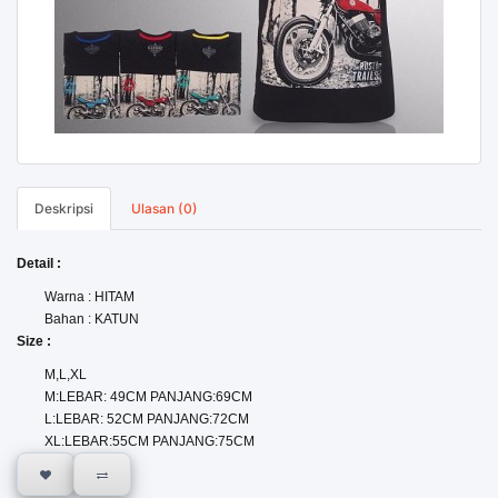
Deskripsi
Ulasan (0)
Detail :
Warna : HITAM
Bahan : KATUN
Size :
M,L,XL
M:LEBAR: 49CM PANJANG:69CM
L:LEBAR: 52CM PANJANG:72CM
XL:LEBAR:55CM PANJANG:75CM