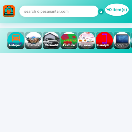
0 item(s)
Autoparts
Games
Otomotif
Fashion
Busana Muslim
Handphone & Tablet
Komputer PC & Laptop