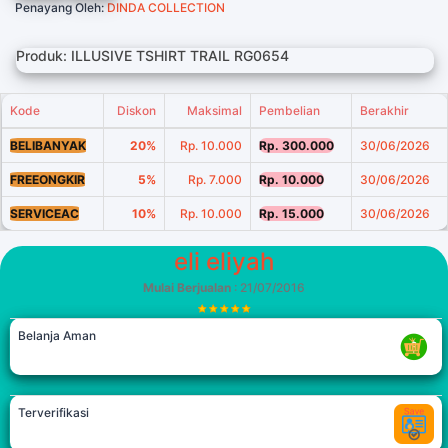
Penayang Oleh:
DINDA COLLECTION
Produk: ILLUSIVE TSHIRT TRAIL RG0654
Kode
Diskon
Maksimal
Pembelian
Berakhir
BELIBANYAK
20%
Rp. 10.000
Rp. 300.000
30/06/2026
FREEONGKIR
5%
Rp. 7.000
Rp. 10.000
30/06/2026
SERVICEAC
10%
Rp. 10.000
Rp. 15.000
30/06/2026
eli eliyah
Mulai Berjualan
: 21/07/2016
Belanja Aman
Terverifikasi