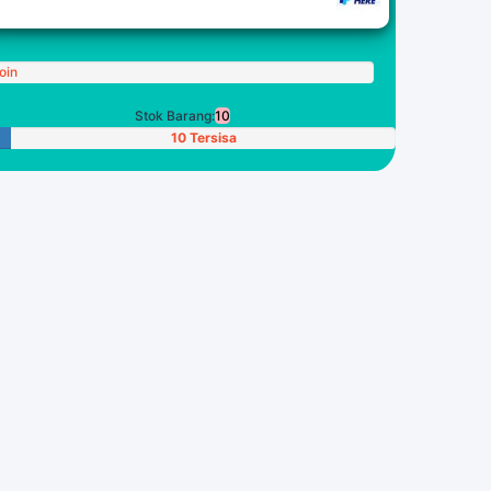
oin
Stok Barang:
10
10 Tersisa