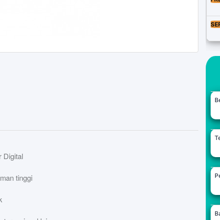
SE
B
Te
Digital
Pe
man tinggi
k
B