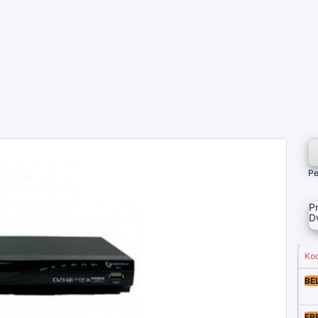
Pe
P
D
Ko
BE
FR