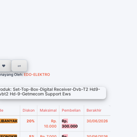
nayang Oleh:
EDO-ELEKTRO
roduk: Set-Top-Box-Digital Receiver-Dvb-T2 Hd9-
vbt2 Hd-9-Getmecom Support Ews
de
Diskon
Maksimal
Pembelian
Berakhir
LIBANYAK
20%
Rp.
Rp.
30/06/2026
10.000
300.000
EEONGKIR
5%
Rp. 7.000
Rp.
30/06/2026