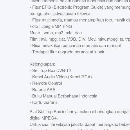
- Menu tersedia dalam bahasa Indonesia dan bahasa i
- Fitur EPG (Electronic Program Guide) yang memung
mengetahui jadwal acara televisi.
- Fitur multimedia, mampu menampilkan foto, musik da
Foto : Jpeg,BMP, PNG
Musik : wma, mp3,m4a, aac
Film : avi, mpg, dat, VOB, DIV, Mov, mkv, mpeg, ts, tr
- Bisa melakukan pencarian otomatis dan manual
- Terdapat fitur upgrade perangkat lunak
Kelengkapan:
- Set Top Box DVB-T2
- Kabel Audio Video (Kabel RCA)
- Remote Control
- Baterai AAA
- Buku Manual Berbahasa Indonesia
- Kartu Garansi.
Alat Set Top Box ini hanya cukup dihubungkan denga
digital MPEG4.
Untuk saat ini wilayah jakarta dapat menangkap bebera