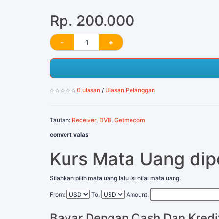
Rp. 200.000
0 ulasan
/
Ulasan Pelanggan
Tautan:
Receiver
,
DVB
,
Getmecom
convert valas
Kurs Mata Uang di
Silahkan pilih mata uang lalu isi nilai mata uang.
From:
To:
Amount:
Bayar Dengan Cash Dan Kredi