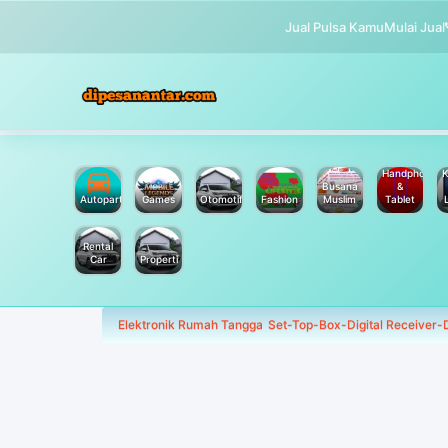
Jual Pulsa Kamu
Mulai Jual
Handphone
K
Busana
&
Autoparts
Games
Otomotif
Fashion
Muslim
Tablet
Rental
Car
Properti
Elektronik Rumah Tangga
Set-Top-Box-Digital Receiver-