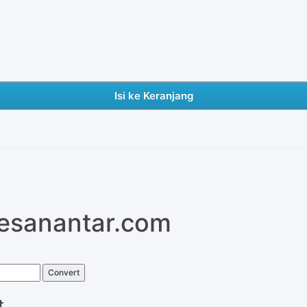
Isi ke Keranjang
pesanantar.com
Convert
t