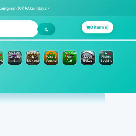
Keinginan (0))
Akun Saya
0 item(s)
Jasa
Service
Hotels
AC ( Air
Restoran
Perkakas
&
Conditioner
&
Pulsa &
/ Alat-
Mobil
Flights
yle
)
Makanan
Voucher
Alat
Bekas
Booking