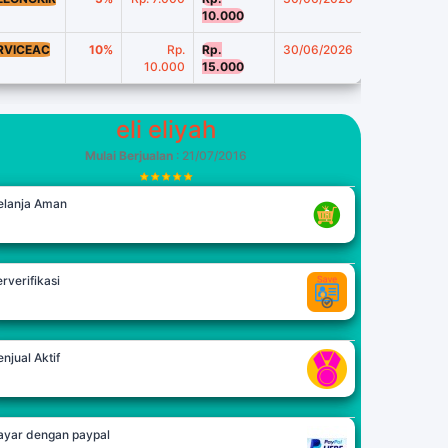
10.000
RVICEAC
10%
Rp.
Rp.
30/06/2026
10.000
15.000
eli eliyah
Mulai Berjualan
: 21/07/2016
elanja Aman
rverifikasi
njual Aktif
ayar dengan paypal