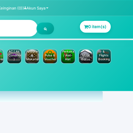
Keinginan (0))
Akun Saya
0 item(s)
Jasa
Service
Hotels
AC ( Air
Restoran
Perkakas
&
Conditioner
&
Pulsa &
/ Alat-
Mobil
Flights
yle
)
Makanan
Voucher
Alat
Bekas
Booking