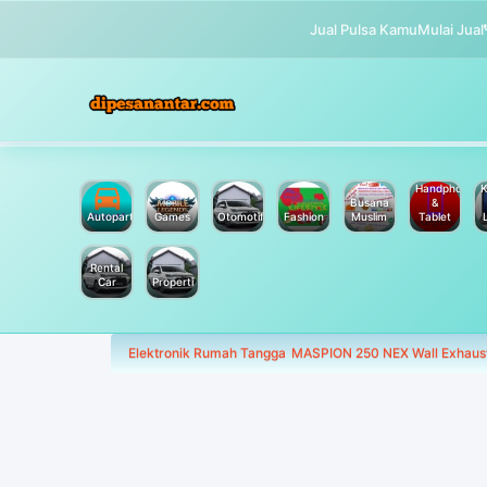
Jual Pulsa Kamu
Mulai Jual
Handphone
K
Busana
&
Autoparts
Games
Otomotif
Fashion
Muslim
Tablet
Rental
Car
Properti
Elektronik Rumah Tangga
MASPION 250 NEX Wall Exhaus