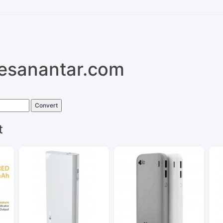
pesanantar.com
Convert
t