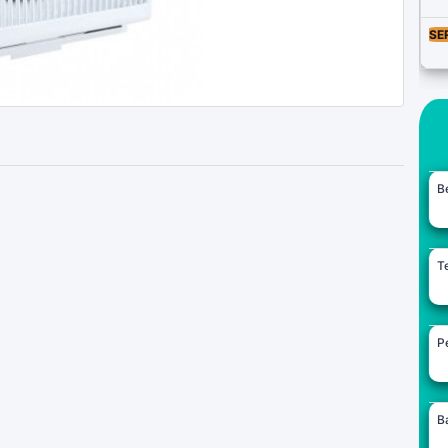
SE
B
Te
Pe
B