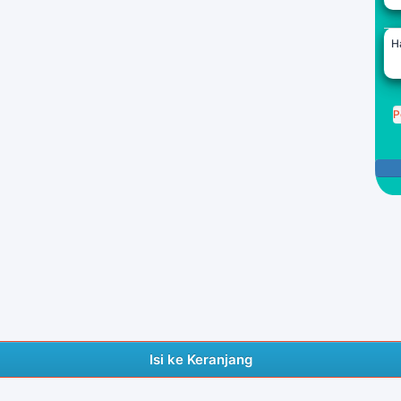
H
P
Isi ke Keranjang