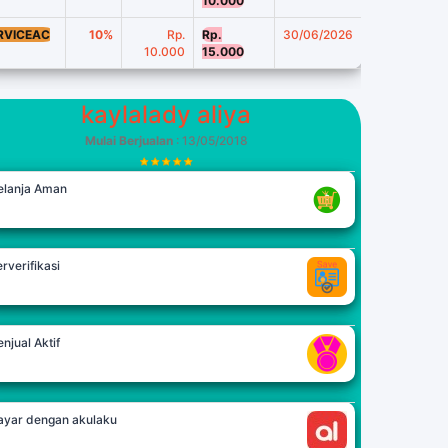
10.000
RVICEAC
10%
Rp.
Rp.
30/06/2026
10.000
15.000
kaylalady aliya
Mulai Berjualan
: 13/05/2018
elanja Aman
rverifikasi
njual Aktif
ayar dengan akulaku