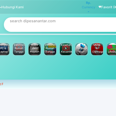
Rp.
Hubungi Kami
Favorit (
Currency
omputer
Elektronik
Buku
Kebutuhan
kesehatan
Musik
PC &
Rumah
dan
Rumah
&
Perlengkapan
&
Laptop
Tangga
majalah
Tangga
Kecantikan
Anak
Olahraga
LifeSt
t F