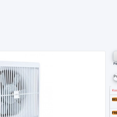
Pe
P
Ko
BE
FR