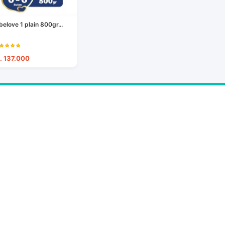
belove 1 plain 800gr...
. 137.000