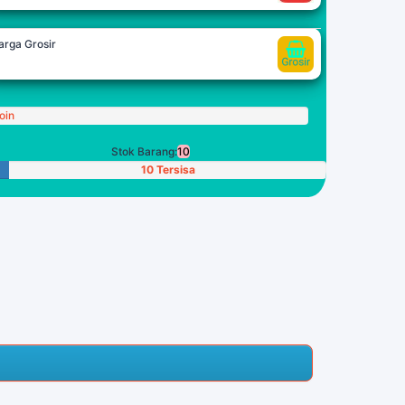
arga Grosir
oin
Stok Barang:
10
10 Tersisa