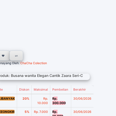
nayang Oleh:
ChaCha Colection
roduk: Busana wanita Elegan Cantik Zaara Seri-C
de
Diskon
Maksimal
Pembelian
Berakhir
LIBANYAK
20%
Rp.
Rp.
30/06/2026
10.000
300.000
EEONGKIR
5%
Rp. 7.000
Rp.
30/06/2026