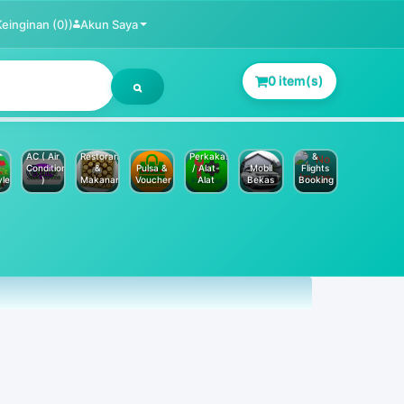
Keinginan (0))
Akun Saya
0 item(s)
Jasa
Service
Hotels
AC ( Air
Restoran
Perkakas
&
Conditioner
&
Pulsa &
/ Alat-
Mobil
Flights
yle
)
Makanan
Voucher
Alat
Bekas
Booking