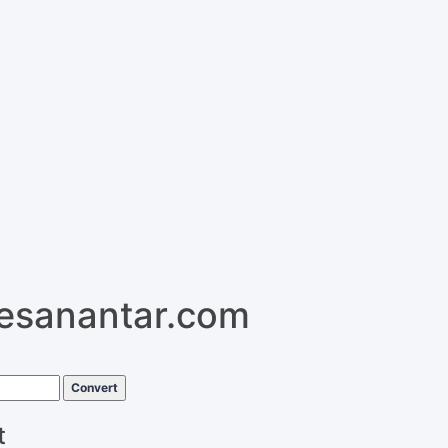
pesanantar.com
Convert
t