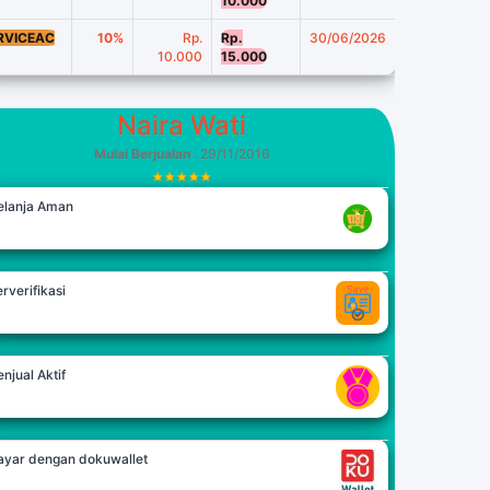
10.000
RVICEAC
10%
Rp.
Rp.
30/06/2026
10.000
15.000
Naira Wati
Mulai Berjualan
: 29/11/2016
elanja Aman
rverifikasi
njual Aktif
ayar dengan dokuwallet