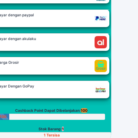
ayar dengan paypal
ayar dengan akulaku
arga Grosir
ayar Dengan GoPay
Cashback Point Dapat Dibelanjakan:
100
100
Poin
Stok Barang:
1
1 Tersisa