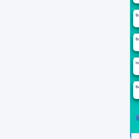
B
B
H
B