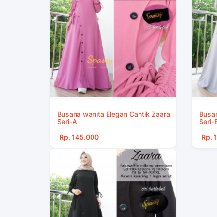
Busana wanita Elegan Cantik Zaara
Busan
Seri-A
Seri-
Rp. 145.000
Rp. 