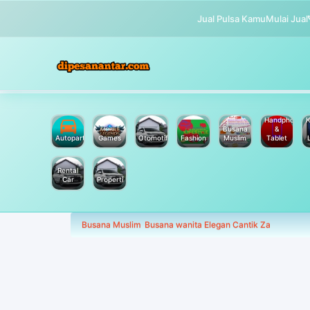
Jual Pulsa Kamu
Mulai Jual
Handphone
K
Busana
&
Autoparts
Games
Otomotif
Fashion
Muslim
Tablet
Rental
Car
Properti
Busana Muslim
Busana wanita Elegan Cantik Za