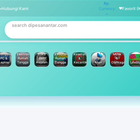
Rp.
Hubungi Kami
Favorit (
Currency
omputer
Elektronik
Buku
Kebutuhan
kesehatan
Musik
PC &
Rumah
dan
Rumah
&
Perlengkapan
&
Laptop
Tangga
majalah
Tangga
Kecantikan
Anak
Olahraga
LifeSt