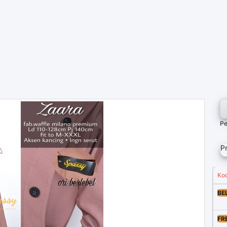
Pe
P
Ko
BE
FR