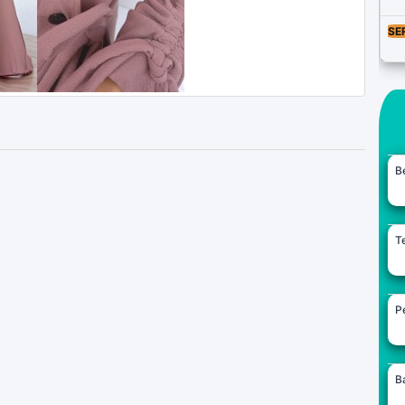
SE
B
Te
Pe
B