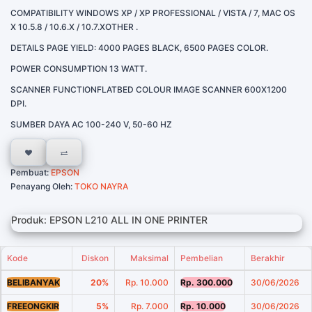
COMPATIBILITY WINDOWS XP / XP PROFESSIONAL / VISTA / 7, MAC OS
X 10.5.8 / 10.6.X / 10.7.XOTHER .
DETAILS PAGE YIELD: 4000 PAGES BLACK, 6500 PAGES COLOR.
POWER CONSUMPTION 13 WATT.
SCANNER FUNCTIONFLATBED COLOUR IMAGE SCANNER 600X1200
DPI.
SUMBER DAYA AC 100-240 V, 50-60 HZ
Pembuat:
EPSON
Penayang Oleh:
TOKO NAYRA
Produk: EPSON L210 ALL IN ONE PRINTER
Kode
Diskon
Maksimal
Pembelian
Berakhir
BELIBANYAK
20%
Rp. 10.000
Rp. 300.000
30/06/2026
FREEONGKIR
5%
Rp. 7.000
Rp. 10.000
30/06/2026