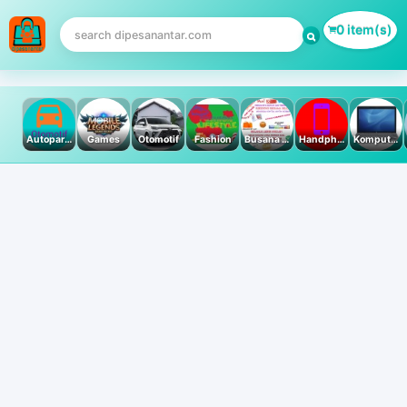
0 item(s)
Autoparts
Games
Otomotif
Fashion
Busana Muslim
Handphone & Tablet
Komputer PC & Laptop